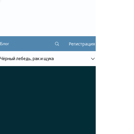
Центр
Журналистских
Расследований
Регистрация
Блог
Чёрный лебедь, рак и щука