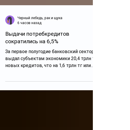
Черный лебедь, рак и щука
6 часов назад
Выдачи потребкредитов
сократились на 6,5%
За первое полугодие банковский сектор
выдал субъектам экономики 20,4 трлн тг
новых кредитов, что на 1,6 трлн тг или
8,6% выше, чем годом ранее, сообщает
АФК. Прирост обеспечил корпоративный
сегмент (+20,7%), в розничном
наблюдалось снижение (-3,6%). Выдачи
малому бизнесу увеличились на 21,2%,
среднему — на 56,2%, крупному — на