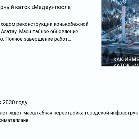
рный каток «Медеу» после
с ходом реконструкции конькобежной
е обновление
ю. Полное завершение работ
ал 2027 года. Как уверяют
ся сдать исторический объект в
о месяцев раньше. Первый вариант О
ого катка «Медео» заговорили еще
а крупнейшим городам Казахстана
. Первона
 2030 году
лет ждёт масштабная перестройка городской инфраструк
акиматаплане