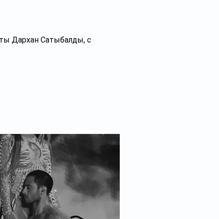
е
ты Дархан Сатыбалды, с