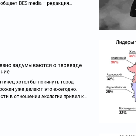
 BES.media – редакция
ет от надзорного ведомства.
рес местного исполнительного органа
 устранении нарушений законности.
ель фронт-офиса волонтёров был
а начальник отдела управления
да Алма
езно задумываются о переезде
ание
тинец хотел бы покинуть город
горожан уже делают это ежегодно.
ости в отношении экологии привел к
ьезно задумываются о переезде (в
и обеспеченных это число достигло
в Фонде Almaty Air Initiative после
ного исследования о том, «как
воздуха в городе и чувствуют его