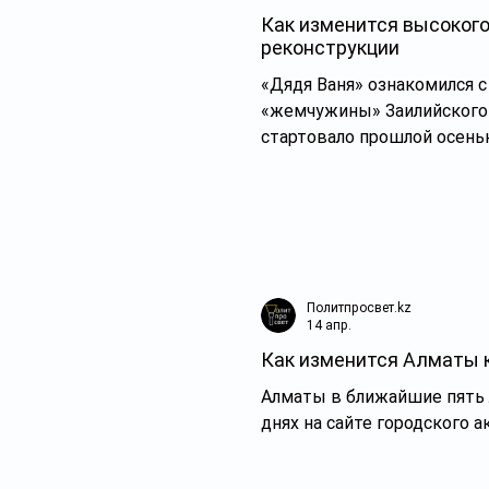
Как изменится высокого
реконструкции
«Дядя Ваня» ознакомился 
«жемчужины» Заилийского Алатау. Масштабно
стартовало прошлой осень
запланировано на 4-й кварт
подрядчики, они постарают
эксплуатацию на нескольк
реконструкции высокогорн
несколько лет назад, когд
руководил Ерболат Досаев
Политпросвет.kz
14 апр.
Как изменится Алматы к
Алматы в ближайшие пять 
днях на сайте городского 