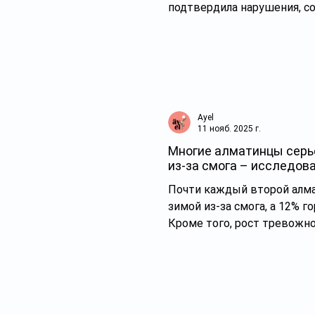
подтвердила нарушения, сообщает
получила официальный отв
«Прокуратурой города в ад
внесено представление об
По результатам руководит
освобождён от должности, 
молодёжной политики горо
Ayel
11 нояб. 2025 г.
Многие алматинцы серь
из-за смога – исследов
Почти каждый второй алма
зимой из-за смога, а 12% 
Кроме того, рост тревожн
тому, что 25% жителей сер
прошлом году - 17%), сред
41%. Такие выводы сделали 
проведения второго ежегод
алматинцы видят качество 