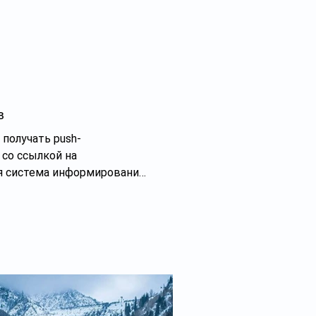
твенной полит
в
получать push-
 со ссылкой на
ая система информирования
транспортных потоков,