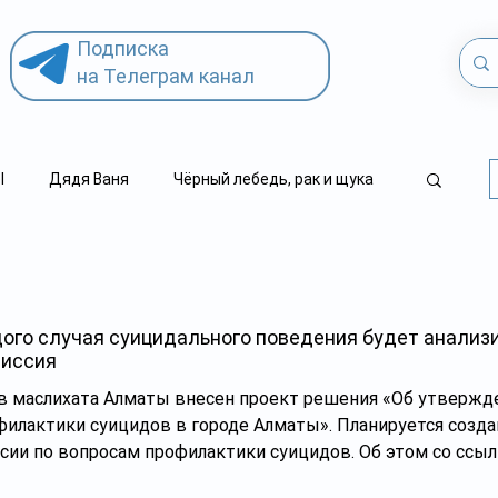
Подписка
на Телеграм канал
l
Дядя Ваня
Чёрный лебедь, рак и щука
.kz
детский суицид
ого случая суицидального поведения будет анализ
иссия
ов маслихата Алматы внесен проект решения «Об утвер
филактики суицидов в городе Алматы». Планируется созда
и по вопросам профилактики суицидов. Об этом со ссыл
щественного здравоохранения Марата Пашимова сообщает 