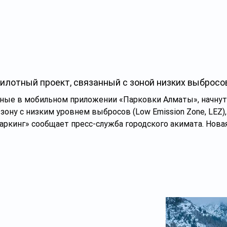
 суицидов – «один из приоритетных направлений государс
илотный проект, связанный с зоной низких выбросо
нные в мобильном приложении «Парковки Алматы», начнут 
зону с низким уровнем выбросов (Low Emission Zone, LEZ),
аркинг» сообщает пресс-служба городского акимата. Нов
о проекта по внедрению цифровой инфраструктуры учета 
реля.