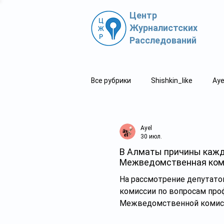
Центр
Журналистских
Расследований
Все рубрики
Shishkin_like
Aye
Политпросвет.kz
Свидетель
Ayel
30 июл.
В Алматы причины кажд
Межведомственная ком
На рассмотрение депутат
комиссии по вопросам про
Межведомственной комисси
городского Управления об