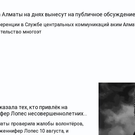
а Алматы на днях вынесут на публичное обсуждени
ференции в Службе центральных коммуникаций аким Алма
ительство многоэт
азала тех, кто привлёк на
фер Лопес несовершеннолетних
лматы проверила жалобы волонтёров,
женнифер Лопес 10 августа, и