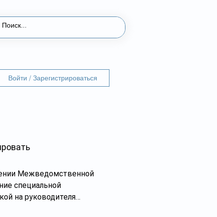
Войти / Зарегистрироваться
ировать
ждении Межведомственной
ние специальной
кой на руководителя
Almaty.tv. В документе