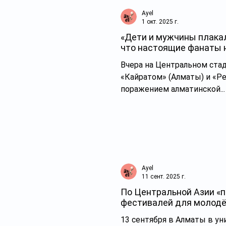
влияние на свою п
Ayel
1 окт. 2025 г.
«Дети и мужчины плака
что настоящие фанаты н
«Кайрат-Реал»
Вчера на Центральном ста
«Кайратом» (Алматы) и «Ре
поражением алматинской...
Ayel
11 сент. 2025 г.
По Центральной Азии «п
фестивалей для молодё
13 сентября в Алматы в ун