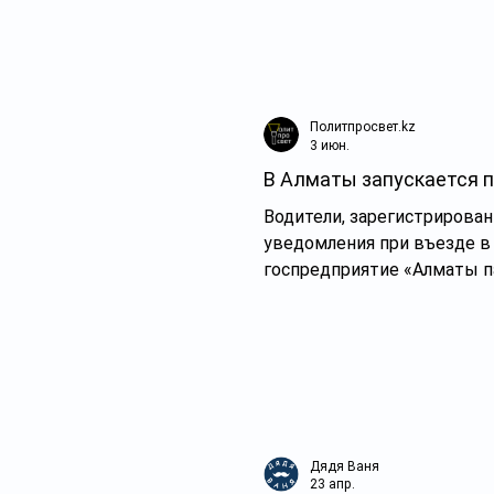
сказано, что профилактика
Политпросвет.kz
3 июн.
В Алматы запускается п
Водители, зарегистрирова
уведомления при въезде в 
госпредприятие «Алматы п
является частью пилотног
который действует с 28 ап
Дядя Ваня
23 апр.