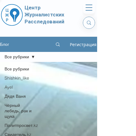
Центр
Журналистских
Расследований
Регистрация
Блог
Все рубрики
Все рубрики
Shishkin_like
Ayel
Дядя Ваня
Чёрный
лебедь, рак и
щука
Политпросвет.kz
Свидетель.kz