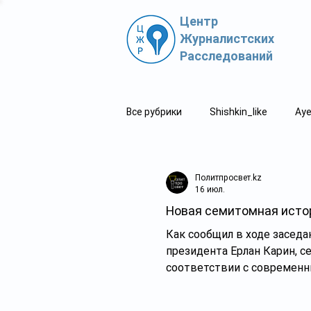
Центр
Журналистских
Расследований
Все рубрики
Shishkin_like
Aye
Политпросвет.kz
Свидетель
Политпросвет.kz
16 июл.
Новая семитомная истор
Как сообщил в ходе засед
президента Ерлан Карин, 
соответствии с современ
работе над ним приняли уч