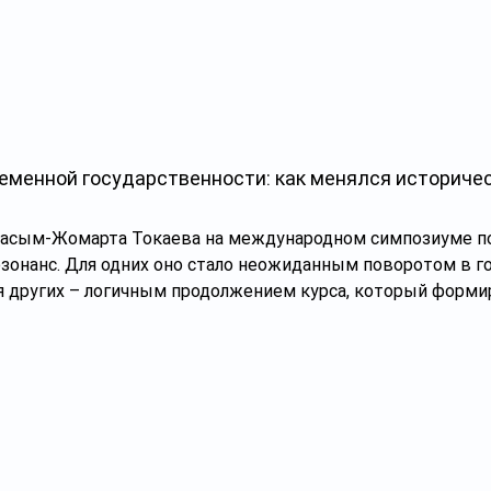
еменной государственности: как менялся историче
Касым-Жомарта Токаева на международном симпозиуме п
онанс. Для одних оно стало неожиданным поворотом в г
ля других – логичным продолжением курса, который форми
ма Золотой Орды постепенно перемещалась из академиче