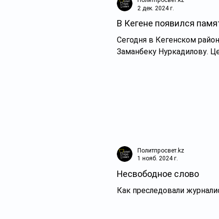
Политпросвет.kz
2 дек. 2024 г.
В Кегене появился пам
Сегодня в Кегенском райо
Заманбеку Нуркадилову. Ц
Политпросвет.kz
1 нояб. 2024 г.
Несвободное слово
Как преследовали журнали