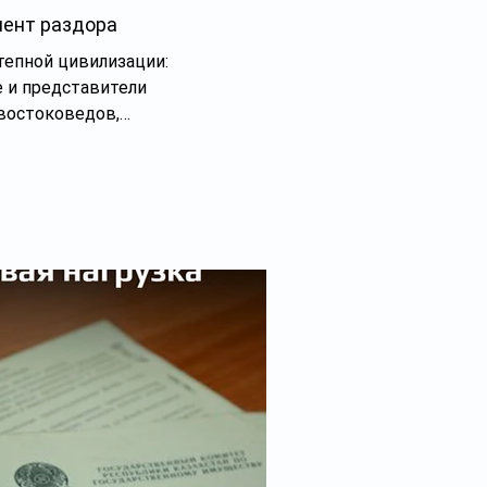
мент раздора
тепной цивилизации:
е и представители
 востоковедов,