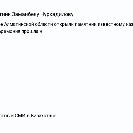
ятник Заманбеку Нуркадилову
не Алматинской области открыли памятник известному ка
еремония прошла н
стов и СМИ в Казахстане