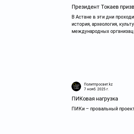
Президент Токаев приз
В Астане в эти дни прохо
история, археология, куль
международных организаций
тюркологов, нумизматов, 
Политпросвет.kz
7 нояб. 2025 г.
ПИКовая нагрузка
ПИКи – провальный проект