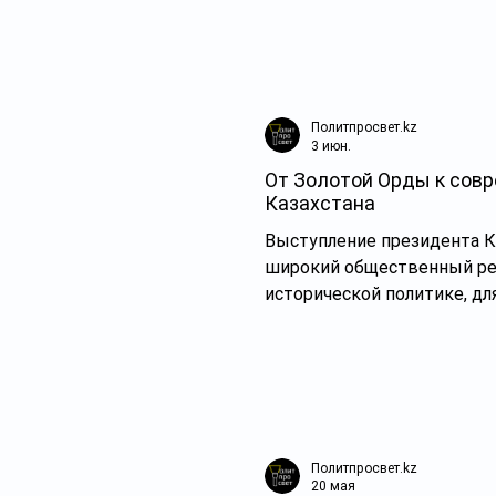
Политпросвет.kz
3 июн.
От Золотой Орды к совр
Казахстана
Выступление президента 
широкий общественный рез
исторической политике, д
последних лет. Если рассматривать события семи лет правления Токаева в совокупности, можно заметить
устойчивую тенденцию: те
Политпросвет.kz
20 мая