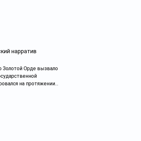
ский нарратив
о Золотой Орде вызвало
осударственной
ровался на протяжении
ской среды в