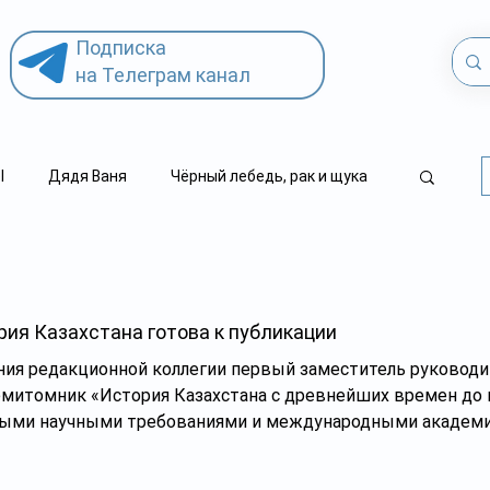
Подписка
на Телеграм канал
l
Дядя Ваня
Чёрный лебедь, рак и щука
.kz
детский суицид
ия Казахстана готова к публикации
ания редакционной коллегии первый заместитель руковод
семитомник «История Казахстана с древнейших времен до 
ными научными требованиями и международными академи
астие более 350 отечественных учёных и 56 зарубежных ис