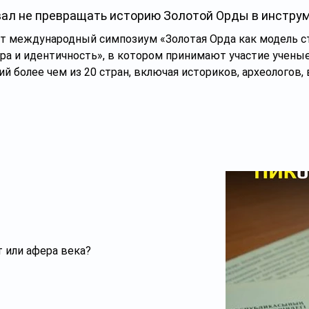
вал не превращать историю Золотой Орды в инстру
дит международный симпозиум «Золотая Орда как модель с
тура и идентичность», в котором принимают участие учены
 более чем из 20 стран, включая историков, археологов,
политологов и дипломатов.
 или афера века?