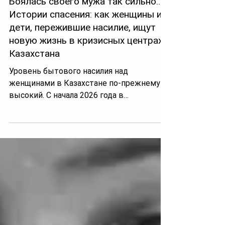
«Раньше я боялась говорить.
Боялась своего мужа так сильно…».
Истории спасения: как женщины и
дети, пережившие насилие, ищут
новую жизнь в кризисных центрах
Казахстана
Уровень бытового насилия над
женщинами в Казахстане по-прежнему
высокий. С начала 2026 года в
казахстанские кризисные центры
обратилось больше 2,5 тыс. женщин.
Сегодня помощь пострадавшим
оказывает 61 кризисный центр, в 49 из
них функционируют приюты общей
вместимостью более 1,2 тысяч мест.
Телеграм-канал Аyel собрал несколько
историй тех женщин, которые оказались
в трудной жизненной ситуации, и тех, кто