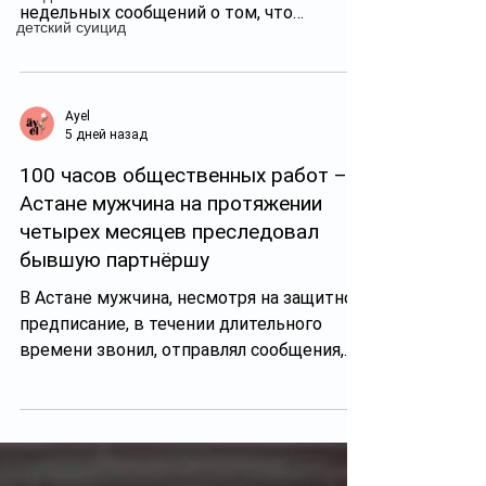
недельных сообщений о том, что
детский суицид
происходило с казахстанскими
женщинами. В последние дни новостей о
насилии над казахстанками так много,
что нам снова приходится объединить их
Ayel
5 дней назад
в один материал. На Северном Кипре в
супермаркете мужчина ранил ножом 22-
100 часов общественных работ – в
летню девушку, в соцсетях сообщалось,
Астане мужчина на протяжении
что пострадавшая – казахстанка. Сейчас
четырех месяцев преследовал
она в крайне тяжелом состоянии. Также
бывшую партнёршу
по непроверенной информации, которая
В Астане мужчина, несмотря на защитное
сейчас р
предписание, в течении длительного
времени звонил, отправлял сообщения,
ожидал возле дома и оскорблял бывшую
партнёршу. О случае сталкинга рассказали
в столичной прокуратуре. «Потерпевшая
испытывала постоянный страх за себя и
свою несовершеннолетнюю дочь, были