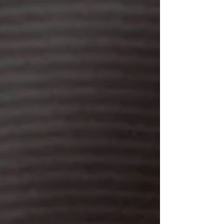
нарушены ее права на личную
безопасность и свободу общения.
Государственный обвинитель доказал
вину подсудимого. Суд назначил ему 100
часов общественных работ», - сказано в
сообщен