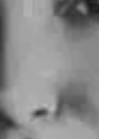
пережил насилие. В кризисном центре
«Жан-Сая» действует строгое правило: