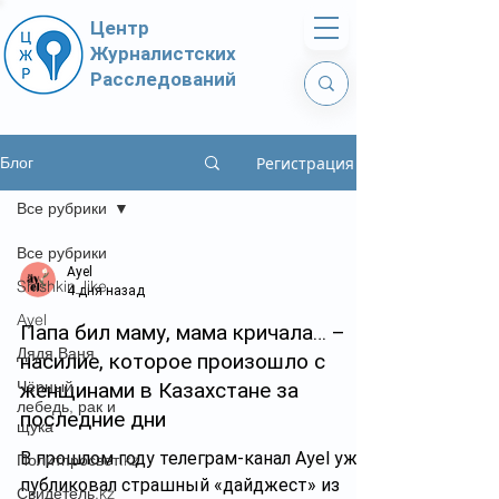
Центр
Журналистских
Расследований
Регистрация
Блог
Все рубрики
Все рубрики
Ayel
Shishkin_like
4 дня назад
Ayel
Папа бил маму, мама кричала… –
Дядя Ваня
насилие, которое произошло с
Чёрный
женщинами в Казахстане за
лебедь, рак и
последние дни
щука
В прошлом году телеграм-канал Ayel уже
Политпросвет.kz
публиковал страшный «дайджест» из
Свидетель.kz