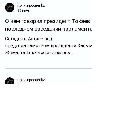
Политпросвет.kz
30 июн.
О чем говорил президент Токаев на
последнем заседании парламента
Сегодня в Астане под
председательством президента Касым-
Жомарта Токаева состоялось
совместное заседание сената и
мажилиса, завершившее эпоху
двухпалатного парламента в Казахстане.
Политпросвет.kz
29 июн.
Последнее заседание сената
прошло в Астане
Депутаты рассмотрели ряд