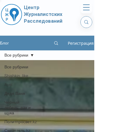
Центр
Журналистских
Расследований
Регистрация
Блог
Все рубрики
Все рубрики
Shishkin_like
Ayel
Дядя Ваня
Чёрный
лебедь, рак и
щука
Политпросвет.kz
Свидетель.kz