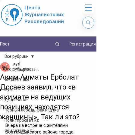
Центр
Журналистских
Расследований
Регистрация
Пост
Все рубрики
Ayel
Все рубрики
14 мар. 2025 г.
Аким Алматы Ерболат
Shishkin_like
Досаев заявил, что «в
Ayel
акимате на ведущих
Дядя Ваня
позициях находятся
Чёрный лебедь, рак и щука
женщины». Так ли это?
Политпросвет.kz
Вчера на встрече с жителями 
Свидетель.kz
Бостандыкского района города 