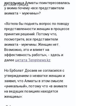
жительница Алматы поинтересовалась 
детский суицид
у акима почему «все представители 
акимата – мужчины»?
«Хотела бы поднять вопрос по поводу 
представленности женщин в процессе 
принятия решений. Потому что, 
посмотрите, все представители 
акимата - мужчины. Женщин нет. 
Возможно, это и влияет на 
эффективность работы», - здесь и 
далее 
цитата 
Tengrinews.kz
. 
Но Ерболат Досаев не согласился с 
утверждением о нехватке женщин и 
заявил, что Алматы в этом смысле 
«уникальный», потому что «в акимате 
на ведущих позициях находятся 
женщины»: