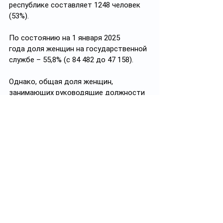
республике составляет 1248 человек 
(53%).
По состоянию на 1 января 2025 
года доля женщин на государственной 
службе – 55,8% (с 84 482 до 47 158).
Однако, общая доля женщин, 
занимающих руководящие должности 
только 39,1% (9 363 из 23 947).
#равенство
#политика
#женщины_и_мужчины
✅ Подписывайтесь на 
https://t.me/ayel_kz
Ayel
Смотреть все
Похожие посты