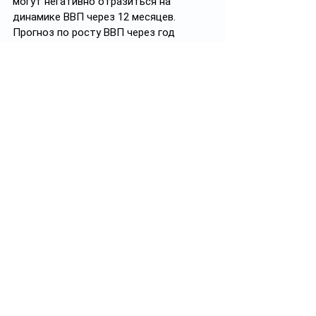
могут негативно отразиться на 
динамике ВВП через 12 месяцев. 
Прогноз по росту ВВП через год 
опустился до 4,1% с показателя в 4,3% 
месяцем ранее.
Ваши Черный лебедь, рак и щука
#АФК
#прогноз
Чёрный лебедь, рак и щука
Смотреть все
Похожие посты