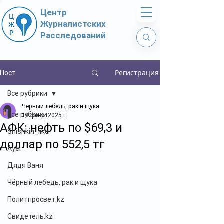
Центр
Журналистских
Расследований
Регистрация
Пост
Все рубрики
Черный лебедь, рак и щука
Все рубрики
13 февр. 2025 г.
АФК: нефть по $69,3 и
Shishkin_like
доллар по 552,5 тг
Ayel
Дядя Ваня
Чёрный лебедь, рак и щука
Политпросвет.kz
Свидетель.kz