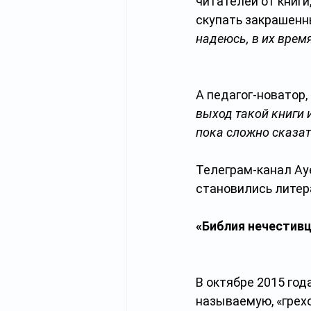
читателей от книги
скупать закрашенны
надеюсь, в их врем
А педагог-новатор
выход такой книги 
пока сложно сказат
Телеграм-канал Aye
становились литер
«Библия нечестив
В октябре 2015 год
называемую, «грехо