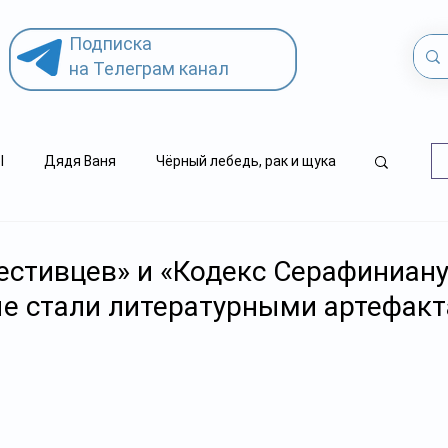
Подписка
на Телеграм канал
l
Дядя Ваня
Чёрный лебедь, рак и щука
.kz
детский суицид
естивцев» и «Кодекс Серафиниану
ые стали литературными артефак