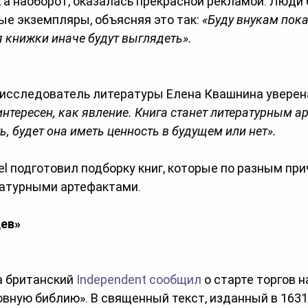
, а наоборот, оказалась прекрасной рекламой. Люди
е экземпляры, объясняя это так: 
«Буду внукам пока
я книжки иначе будут выглядеть». 
, исследователь литературы Елена Квашнина уверена
интересен, как явление. Книга станет литературным а
ь, будет она иметь ценность в будущем или нет».
l подготовил подборку книг, которые по разным при
атурными артефактами.
цев»
а британский 
Independent
сообщил
 о старте торгов н
вную библию». В священный текст, изданный в 1631 