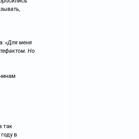
 бросились 
зывать, 
: 
«Для меня 
ртефактом. Но 
чинам 
а так 
году в 