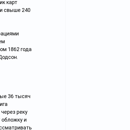
к карт 
и свыше 240 
рациями 
ем 
м 1862 года 
одсон. 
ые 36 тысяч 
ига 
через реку 
 обложку и 
ссматривать 