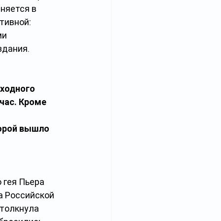
няется в 
тивной: 
и 
здания.
ходного 
час. Кроме 
орой вышло 
 гея Пьера 
а Российской 
ттолкнула 