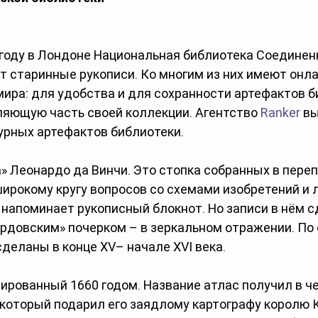
 году в Лондоне Национальная библиотека Соединен
т старинные рукописи. Ко многим из них имеют онла
мира: для удобства и для сохранности артефактов б
яющую часть своей коллекции. Агентство 
Ranker
 в
урных артефактов библиотеки.
» Леонардо да Винчи. Это стопка собранных в пере
широкому кругу вопросов со схемами изобретений и
 напоминает рукописный блокнот. Но записи в нём 
довским» почерком – в зеркальном отражении. По 
сделаны в конце XV– начале XVI века.
тированный 1660 годом. Название атлас получил в че
 который подарил его заядлому картографу королю 