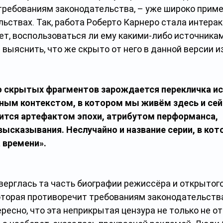
требованиям законодательства, – уже широко приме
ьствах. Так, работа Роберто Карнеро стала интерак
ет, воспользоваться ли ему какими-либо источникам
выяснить, что же скрыто от него в данной версии и
ю скрытых фрагментов зарождается перекличка ис
ным контекстом, в котором мы живём здесь и сей
вится артефактом эпохи, атрибутом перформанса, 
ысказывания. Неслучайно и название серии, в кот
 времени». 
ерглась та часть биографии режиссёра и открытого
оторая противоречит требованиям законодательств
ресно, что эта неприкрытая цензура не только не о