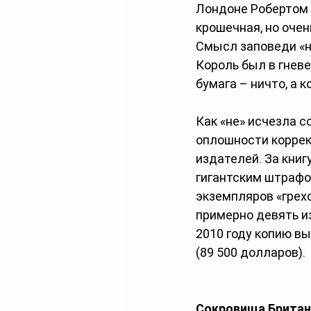
Лондоне Робертом Б
крошечная, но очен
Смысл заповеди «н
Король был в гневе
бумага – ничто, а 
Как «не» исчезла с
оплошности коррек
издателей. За книг
гигантским штрафом
экземпляров «грехо
примерно девять из
2010 году копию вы
(89 500 долларов).
Сокровища Британ