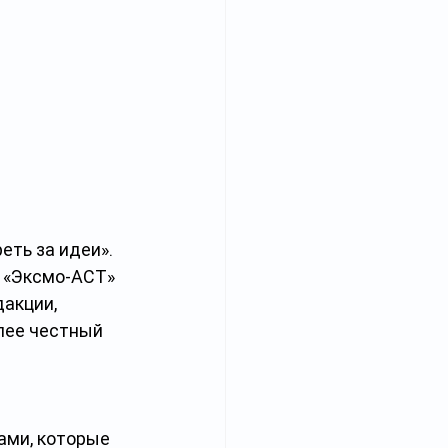
ть за идеи». 
 «Эксмо-АСТ» 
акции, 
лее честный 
ами, которые 