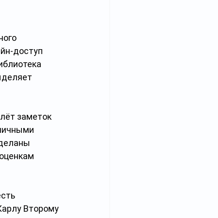
ного 
йн-доступ 
иблиотека 
ыделяет 
плёт заметок 
 личными 
сделаны 
оценкам 
сть 
Карлу Второму 