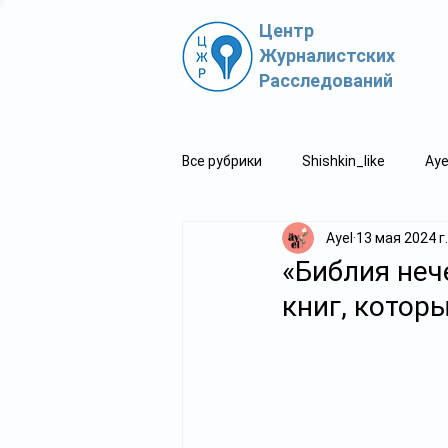
Центр
Журналистских
Расследований
Все рубрики
Shishkin_like
Aye
Ayel
13 мая 2024 г.
Политпросвет.kz
Свидетель
«Библия неч
книг, котор