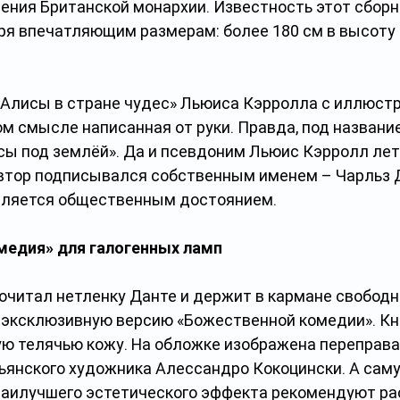
ения Британской монархии. Известность этот сборни
ря впечатляющим размерам: более 180 см в высоту 
 «Алисы в стране чудес» Льюиса Кэрролла с иллюст
ом смысле написанная от руки. Правда, под названи
ы под землёй». Да и псевдоним Льюис Кэрролл лето
автор подписывался собственным именем – Чарльз Д
вляется общественным достоянием.
медия» для галогенных ламп
рочитал нетленку Данте и держит в кармане свободн
 эксклюзивную версию «Божественной комедии». Кн
ую телячью кожу. На обложке изображена переправа 
ьянского художника Алессандро Кокоцински. А саму
аилучшего эстетического эффекта рекомендуют ра