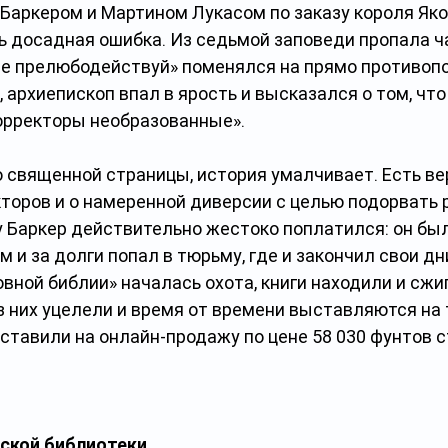
аркером и Мартином Лукасом по заказу короля Якова
ь досадная ошибка. Из седьмой заповеди пропала ча
е прелюбодействуй» поменялся на прямо противоп
, архиепископ впал в ярость и высказался о том, что
корректоры необразованные».
о священной страницы, история умалчивает. Есть ве
торов и о намеренной диверсии с целью подорвать 
у Баркер действительно жестоко поплатился: он был
 и за долги попал в тюрьму, где и закончил свои дни
вной библии» началась охота, книги находили и сжиг
 них уцелели и время от времени выставляются на то
ставили на онлайн-продажу по цене 58 030 фунтов с
ской библиотеки