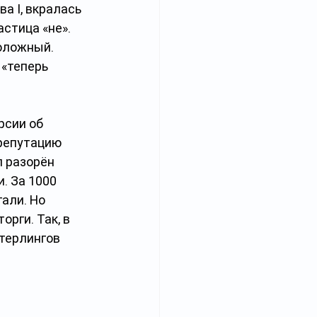
 I, вкралась 
стица «не». 
оложный. 
 «теперь 
рсии об 
репутацию 
 разорён 
. За 1000 
али. Но 
рги. Так, в 
терлингов 