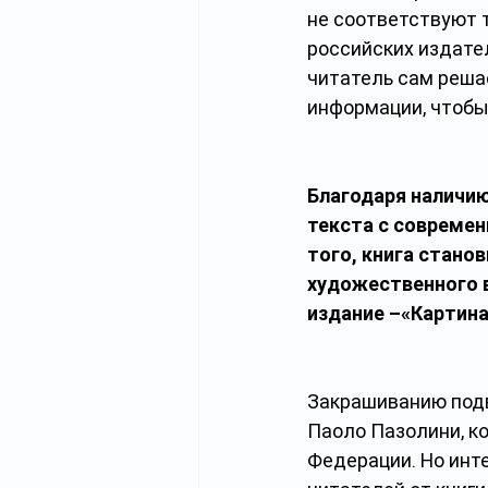
не соответствуют 
российских издател
читатель сам реша
информации, чтобы 
Благодаря наличи
текста с современ
того, книга стано
художественного в
издание –«Картина
Закрашиванию подв
Паоло Пазолини, к
Федерации. Но инте