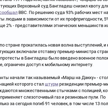
тующих Верховный суд Бангладеш снизил квоту для
сообщал
 BBC. По решению суда 93% рабочих мест н
ы людьми в зависимости от их профпригодности, 5%
еще 2% - представителями этнических меньшинств и
 по стране прокатилась новая волна выступлений, и н
тующих включали отставку премьер-министра стра
а протесты в Бангладеш было введено военное полож
, ограничен доступ к мобильному интернету.
нты начали так называемый «Марш на Дакку» - стол
нацией которого стал 
штурм
 резиденции премьер-ми
даются множественными стычками с полицией, кот
применяет слезоточивый газ и резиновые пули. По 
олько за сегодня погиб 91 человек, в том числе 13 по