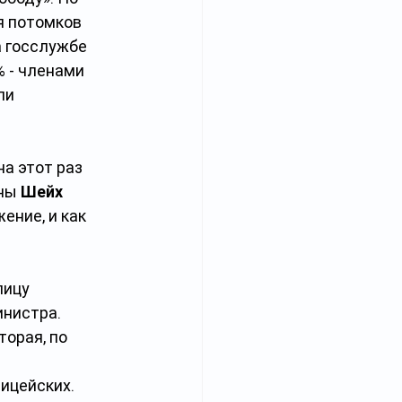
 потомков 
а госслужбе 
 - членами 
ли 
а этот раз 
ны 
Шейх 
ение, и как 
ицу 
нистра. 
орая, по 
лицейских. 