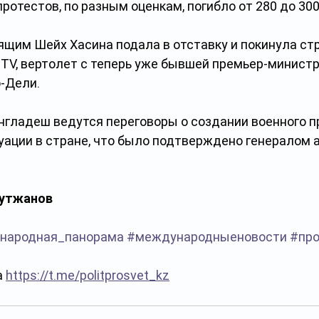
протестов, по разным оценкам, погибло от 280 до 300
дящим Шейх Хасина
подала в отставку и покинула стр
DTV, вертолет с теперь уже бывшей премьер-минист
-Дели.
нгладеш ведутся переговоры о создании военного п
уации в стране, что было подтверждено генералом 
Сутжанов
народная_панорама
#международныеновости
#пр
 
https://t.me/politprosvet_kz