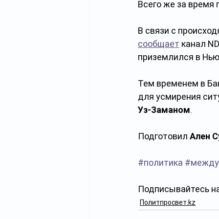
Всего же за время 
В связи с происхо
сообщает
 канал N
приземлился в Нью
Тем временем в Ба
для усмирения сит
Уз-Заманом
.
Подготовил 
Ален 
#политика
#между
Подписывайтесь на
Политпросвет.kz