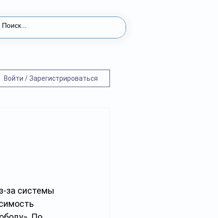
Войти / Зарегистрироваться
з-за системы 
симость 
ободу». По 