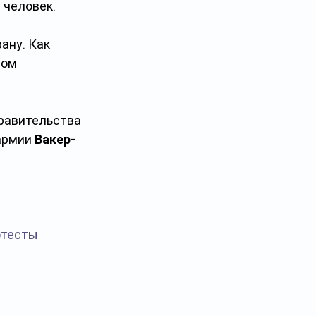
 человек.
ану. Как 
ром 
равительства 
армии 
Вакер-
отесты