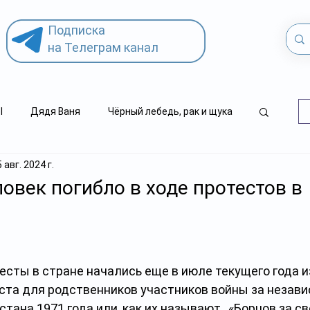
Подписка
на Телеграм канал
l
Дядя Ваня
Чёрный лебедь, рак и щука
5 авг. 2024 г.
.kz
детский суицид
ловек погибло в ходе протестов в
есты в стране начались еще в июле текущего года и
еста для родственников участников войны за незави
тана 1971 года или, как их называют,  «Борцов за св