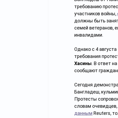
требованию протес
участников войны, 
должны быть занят
семей ветеранов, 
инвалидами.
Однако с 4 августа
требования протес
Хасины
. В ответ н
сообщают граждане
Сегодня демонстра
Бангладеш, кульми
Протесты сопровож
словам очевидцев, 
данным
 Reuters, т