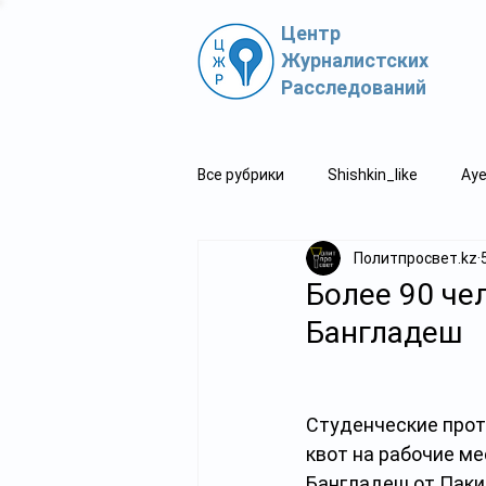
Центр
Журналистских
Расследований
Все рубрики
Shishkin_like
Aye
Политпросвет.kz
Политпросвет.kz
Свидетель
Более 90 че
Бангладеш
Студенческие прот
квот на рабочие м
Бангладеш от Пакис