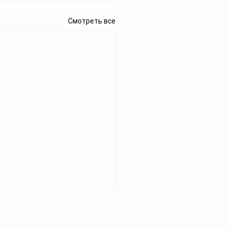
Смотреть все
захстане запустили
Реклама
тформу для поддержки
алисток,