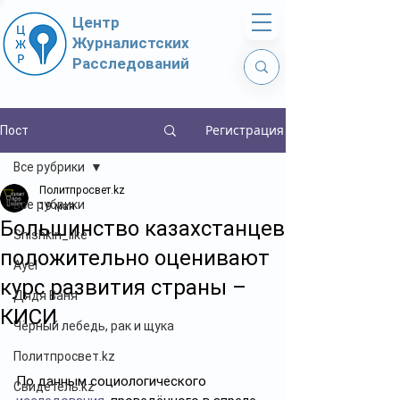
Центр
Журналистских
Расследований
Регистрация
Пост
Все рубрики
Политпросвет.kz
Все рубрики
19 мая
Большинство казахстанцев
Shishkin_like
положительно оценивают
Ayel
курс развития страны –
Дядя Ваня
КИСИ
Чёрный лебедь, рак и щука
Политпросвет.kz
По данным социологического 
Свидетель.kz