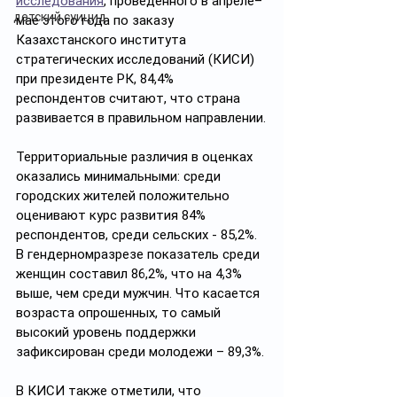
исследования
, проведённого в апреле–
детский суицид
мае этого года по заказу 
Казахстанского института 
стратегических исследований (КИСИ) 
при президенте РК, 84,4% 
респондентов считают, что страна 
развивается в правильном направлении.
Территориальные различия в оценках 
оказались минимальными: среди 
городских жителей положительно 
оценивают курс развития 84% 
респондентов, среди сельских - 85,2%. 
В гендерномразрезе показатель среди 
женщин составил 86,2%, что на 4,3% 
выше, чем среди мужчин. Что касается 
возраста опрошенных, то самый 
высокий уровень поддержки 
зафиксирован среди молодежи – 89,3%.
В КИСИ также отметили, что 