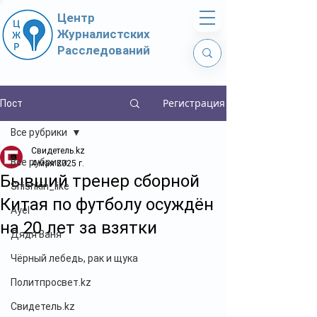
Центр
Журналистских
Расследований
Регистрация
Пост
Все рубрики
Свидетель.kz
Все рубрики
4 мая 2025 г.
Бывший тренер сборной
Shishkin_like
Китая по футболу осуждён
Ayel
на 20 лет за взятки
Дядя Ваня
Чёрный лебедь, рак и щука
Политпросвет.kz
Свидетель.kz