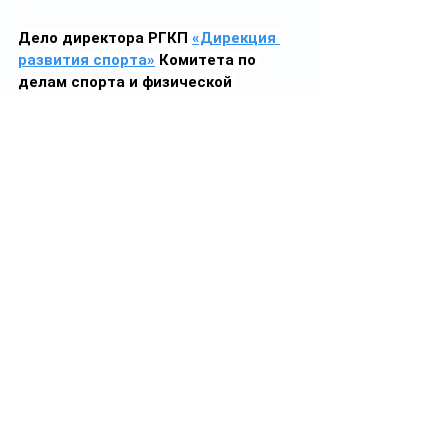
Дело директора РГКП 
«Дирекция 
развития спорта»
 Комитета по 
делам спорта и физической 
культуры Министерства туризма и 
спорта Республики Казахстан и его 
заместителя (Астана)
Расследование: хищение 397 млн тенге 
(2022-2023) при закупке экипировки.
Дополнительно: в 2021 году 
обвиняемый похитил 161 млн тенге, 
предназначенных для развития 
футбола и хоккея с мячом в ЗКО.