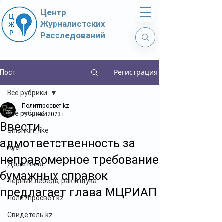
Центр
Журналистских
Расследований
Регистрация
Пост
Все рубрики
Политпросвет.kz
Все рубрики
21 нояб. 2023 г.
Ввести
Shishkin_like
адмответственность за
Ayel
неправомерное требование
Дядя Ваня
бумажных справок
Чёрный лебедь, рак и щука
предлагает глава МЦРИАП
Политпросвет.kz
Свидетель.kz