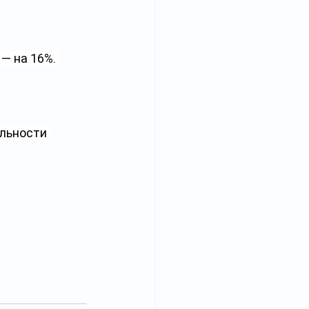
— на 16%. 
льности 