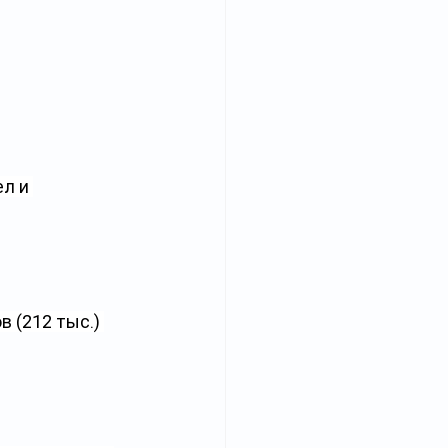
л и 
 (212 тыс.) 