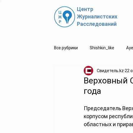
Центр
Журналистских
Расследований
Все рубрики
Shishkin_like
Aye
Свидетель.kz
22 о
Политпросвет.kz
Свидетель
Верховный С
года
Председатель Верх
корпусом республи
областных и прира