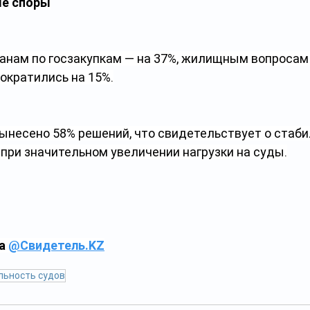
е споры
ганам по госзакупкам — на 37%, жилищным вопросам 
ократились на 15%.
вынесено 58% решений, что свидетельствует о стаби
при значительном увеличении нагрузки на суды.
а 
@
Свидетель.KZ
льность судов