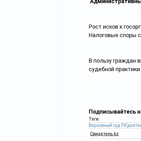
Административны
Рост исков к госор
Налоговые споры с
В пользу граждан 
судебной практики 
Подписывайтесь н
Теги:
Верховный суд РК
деяте
Свидетель.kz