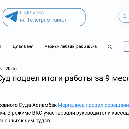
Подписка
на Телеграм канал
l
Дядя Ваня
Чёрный лебедь, рак и щука
кт. 2025 г.
.kz
детский суицид
уд подвел итоги работы за 9 мес
овного Суда Асламбек 
Мергалиев
провел совещани
ки. В режиме ВКС участвовали руководители кассац
вненных к ним судов.