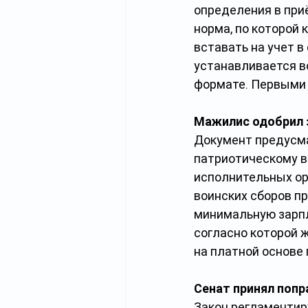
определения в при
норма, по которой 
вставать на учет в
устанавливается в
формате. Первыми 
Мажилис одобрил 
Документ предусма
патриотическому в
исполнительных орг
воинских сборов п
минимальную зарпл
согласно которой 
на платной основе 
Сенат принял поп
Закон регламентиру