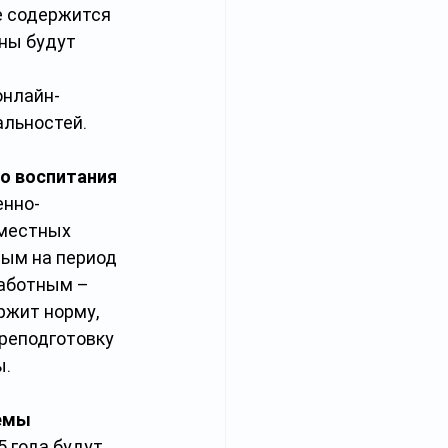
е содержится 
ны будут 
онлайн-
альностей.
о воспитания
енно-
местных 
ным на период 
аботным – 
ржит норму, 
реподготовку 
ы.
темы
 года будут 