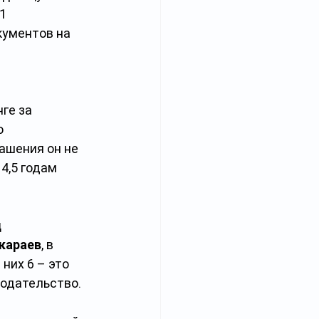
1 
ументов на 
ге за 
 
ашения он не 
4,5 годам 
д
караев
, в 
них 6 – это 
одательство. 