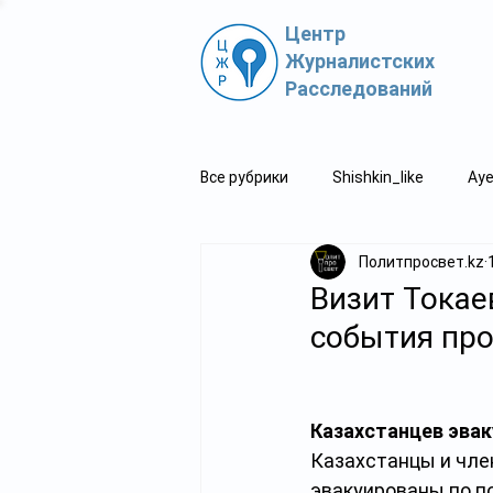
Центр
Журналистских
Расследований
Все рубрики
Shishkin_like
Aye
Политпросвет.kz
Политпросвет.kz
Свидетель
Визит Токае
события пр
Казахстанцев эвак
Казахстанцы и член
эвакуированы по п