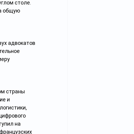
глом столе. 
а общую 
вух адвокатов 
тельное 
еру 
ом страны 
ие и 
огистики, 
цифрового 
тупил на 
французских 