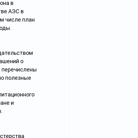
она в 
ве АЭС в 
м числе план 
оды.
дательством 
ашений о 
т перечислены 
о полезные 
 
литационного 
ане и 
.
стерства 