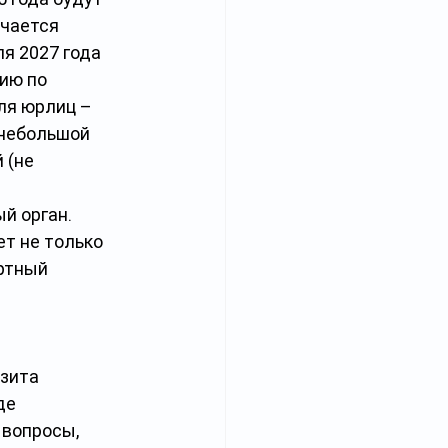
чается 
я 2027 года 
ию по 
ля юрлиц – 
 небольшой 
 (не 
 орган. 
т не только 
ртный 
зита 
де 
 вопросы, 