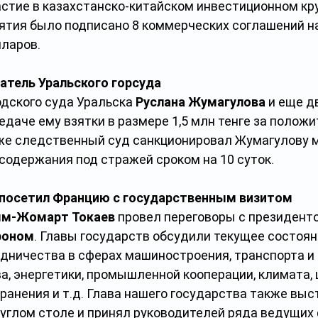
астие в казахстанско-китайском инвестиционном кру
ятия было подписано 8 коммерческих соглашений н
лларов.
атель Уральского горсуда
дского суда Уральска
 Руслана Жумагулова
 и еще д
даче ему взятки в размере 1,5 млн тенге за положи
же следственный суд санкционировал Жумагулову м
содержания под стражей сроком на 10 суток.
 посетил Францию с государственным визитом
м-Жомарт Токаев
 провел переговоры с президент
роном
. Главы государств обсудили текущее состоян
дничества в сферах машиностроения, транспорта и л
а, энергетики, промышленной кооперации, климата, 
ранения и т.д. Глава нашего государства также выс
углом столе и принял руководителей ряда ведущих 