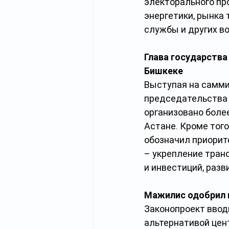
электорального пр
энергетики, рынка
службы и других в
Глава государства
Бишкеке
Выступая на самми
председательства К
организовано более
Астане. Кроме тог
обозначил приорит
– укрепление тран
и инвестиций, разв
Мажилис одобрил 
Законопроект ввод
альтернативой цен