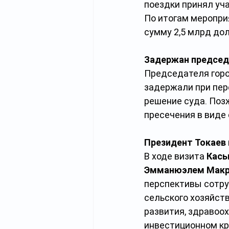
поездки принял уч
По итогам меропри
сумму 2,5 млрд до
Задержан председ
Председателя горо
задержали при пере
решение суда. Поз
пресечения в виде 
Президент Токаев
В ходе визита 
Касы
Эмманюэлем Мак
перспективы сотру
сельского хозяйств
развития, здравоох
инвестиционном кр