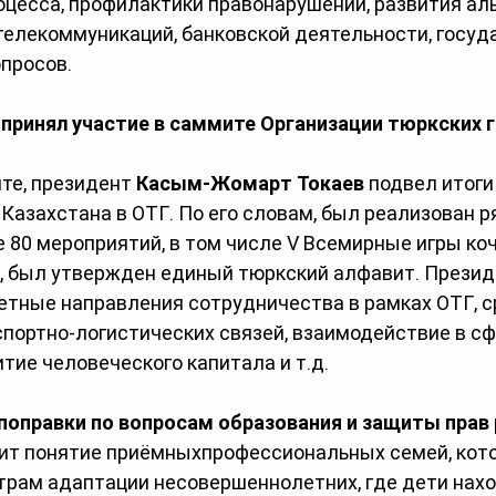
оцесса, профилактики правонарушений, развития ал
 телекоммуникаций, банковской деятельности, госуд
опросов.
 принял участие в саммите Организации тюркских г
те, президент 
Касым-Жомарт Токаев
 подвел итоги
азахстана в ОТГ. По его словам, был реализован ря
 80 мероприятий, в том числе V Всемирные игры коч
о, был утвержден единый тюркский алфавит. Презид
етные направления сотрудничества в рамках ОТГ, с
спортно-логистических связей, взаимодействие в с
итие человеческого капитала и т.д.
поправки по вопросам образования и защиты прав
ит понятие приёмныхпрофессиональных семей, кото
трам адаптации несовершеннолетних, где дети нахо