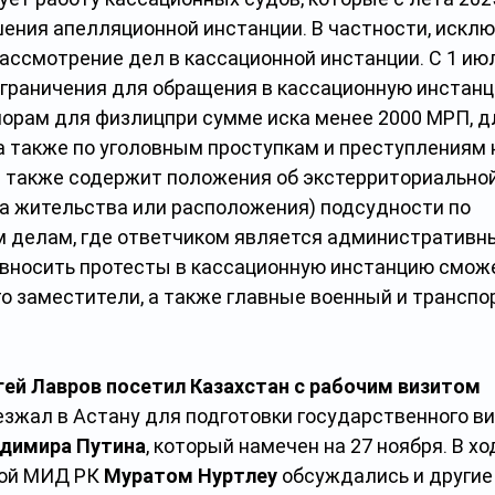
ения апелляционной инстанции. В частности, исклю
ссмотрение дел в кассационной инстанции. С 1 июл
граничения для обращения в кассационную инстанц
рам для физлицпри сумме иска менее 2000 МРП, д
 а также по уголовным проступкам и преступлениям
 также содержит положения об экстерриториальной
а жительства или расположения) подсудности по 
делам, где ответчиком является административный
ь вносить протесты в кассационную инстанцию сможе
его заместители, а также главные военный и транспо
ей Лавров посетил Казахстан с рабочим визитом
езжал в Астану для подготовки государственного ви
димира Путина
, который намечен на 27 ноября. В хо
вой МИД РК 
Муратом Нуртлеу 
обсуждались и другие