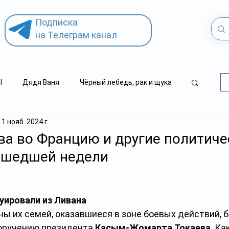
Подписка
на Телеграм канал
l
Дядя Ваня
Чёрный лебедь, рак и щука
11 нояб. 2024 г.
.kz
детский суицид
ва во Францию и другие политиче
ошедшей недели
уировали из Ливана
ы их семей, оказавшиеся в зоне боевых действий, 
оручению президента 
Касым-Жомарта Токаева
. Ка