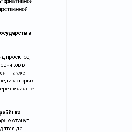
ьтернативной 
арственной 
осударств в 
 
д проектов, 
евников в 
ент также 
реди которых 
фере финансов 
 ребёнка
рые станут 
дятся до 