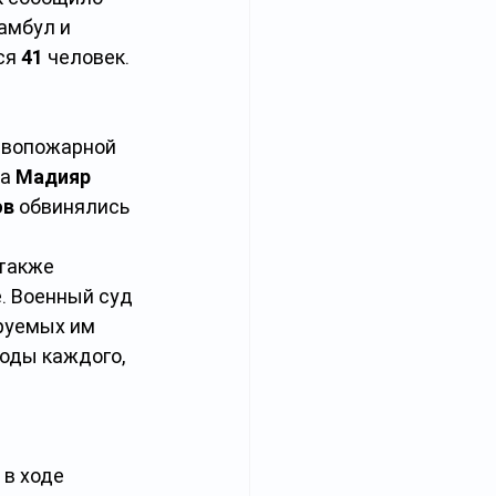
амбул и 
ся 
41
 человек.
ивопожарной 
а 
Мадияр 
в 
обвинялись 
также 
. Военный суд 
руемых им 
оды каждого, 
в ходе 