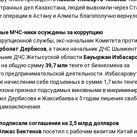
транных дел Казахстана, людей вывозили через Ст
е операции в Астану и Алматы благополучно вернул
ые МЧС-ники осуждены за коррупцию
рупционной службы, экс-начальник Комитета прот
рболат Дербисов
, а также начальник ДЧС Шымкент
льник ДЧС Жетысуской области 
Бауыржан Избасаро
к на общую сумму 
39,7 млн
 тенге от бизнесмена за 
го предпринимательской деятельности. Избасарову
е начислении себе подъемных в сумме 1,7 млн тенге
изона признал подсудимых виновными в инкримини
рил Дербисова и Жаксибаева к 5 годам лишения своб
одамзаключения.
 подписали соглашения на 2,5 млрд долларов
Олжас Бектенов
 посетил с рабочим визитом Китай и 