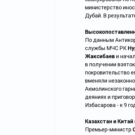
министерство инос
Дубай. В результат
Высокопоставленн
По данным Антикор
службы
МЧС РК 
Ну
Жаксибаев
 и нача
в получении взято
покровительство е
вменяли незаконно
Акмолинского гарн
деяниях и пригово
Избасарова - к 9 г
Казахстан и Китай
Премьер-министр 