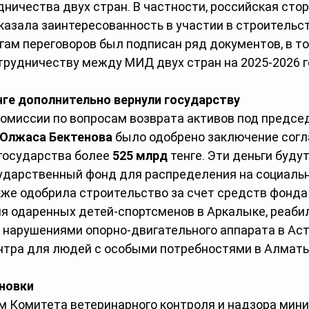
ичества двух стран. В частности, российская стор
казала заинтересованность в участии в строительст
гам переговоров был подписан ряд документов, в то
трудничеству между МИД двух стран на 2025-2026 г
нге дополнительно вернули государству
Комиссии по вопросам возврата активов под предсе
Олжаса Бектенова
 было одобрено заключение согл
государства более 
525 млрд
 тенге. Эти деньги буду
ударственный фонд для распределения на социальн
кже одобрила строительство за счет средств фонда
я одаренных детей-спортсменов в Аркалыке, реаби
 нарушениями опорно-двигательного аппарата в Аст
нтра для людей с особыми потребностями в Алматы
новки
 Комитета ветеринарного контроля и надзора мини