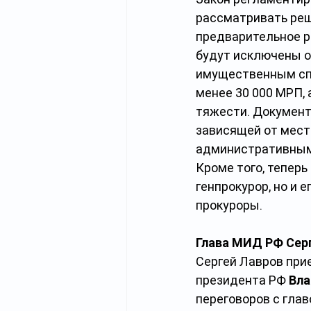
рассматривать реш
предварительное ра
будут исключены о
имущественным спо
менее 30 000 МРП,
тяжести. Документ
зависящей от мест
административным 
Кроме того, тепер
генпрокурор, но и 
прокуроры.
Глава МИД РФ Серг
Сергей Лавров при
президента РФ 
Вла
переговоров с гла