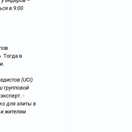
 у андеров – 
ся в 9:00 
пов 
 Тогда в 
и.
дистов (UCI) 
ш групповой 
 эксперт
. - 
ко для элиты в 
 и жителям 