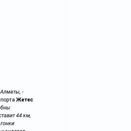
 Алматы,
 - 
порта 
Жетес 
обны 
тавит 44 км, 
 гонки 