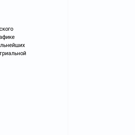
ского 
афике 
ильнейших 
триальной 