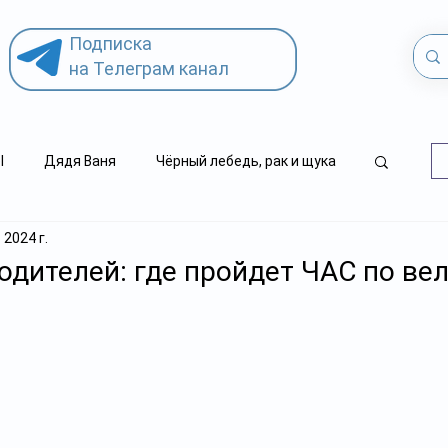
Подписка
на Телеграм канал
l
Дядя Ваня
Чёрный лебедь, рак и щука
 2024 г.
.kz
детский суицид
дителей: где пройдет ЧАС по ве