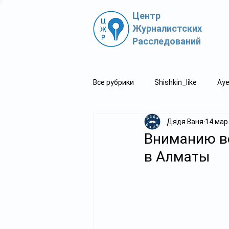
Центр
Журналистских
Расследований
Все рубрики
Shishkin_like
Aye
Дядя Ваня
14 мар.
Политпросвет.kz
Свидетель
Вниманию во
в Алматы