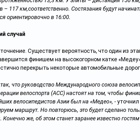
 протяженностью 13,3 км. У элиты – дистанция 156 км,
в – 117 км,соответственно. Состязания будут начинать
ся ориентировочно в 16:00.
ий случай
уточнение. Существует вероятность, что один из эта
авершится финишем на высокогорном катке «Медеу».
астично перекрыть некоторые автомобильные дорог
 так, что руководство Международного союза велосипе
ерации велоспорта (ACC) настоят на том, чтобы фини
йших велосипедистов Азии был на «Медео», - 
уточнил
руем маршрут. Но повторюсь, это будет сделано толь
 Конечно же, об этом станет заранее известно гостям