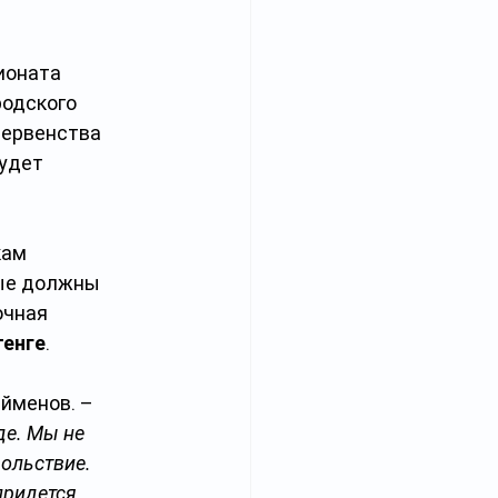
ионата 
одского 
первенства 
удет 
кам 
ые должны 
очная 
тенге
.
йменов. – 
де. Мы не 
ольствие. 
придется 