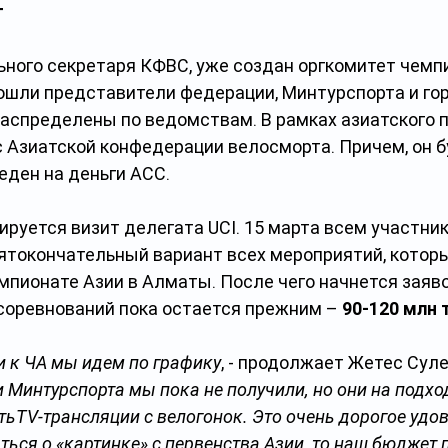
т
ьного секретаря КФВС, уже создан оргкомитет чемп
вошли представители федерации, Минтурспорта и гор
распределены по ведомствам. В рамках азиатского 
с Азиатской конфедерации велосморта. Причем, он б
еден на деньги АСС.
ируется визит делегата UCI. 15 марта всем участни
ятокончательный вариант всех мероприятий, котор
мпионате Азии в Алматы. После чего начнется заяв
оревнований пока остается прежним – 
90-120 млн 
ки к ЧА мы идем по графику
, - продолжает Жетес Суле
и Минтурспорта мы пока не получили, но они на подхо
ьTV-трансляции с велогонок. Это очень дорогое удов
ться о «картинке» с первенства Азии, то наш бюджет 