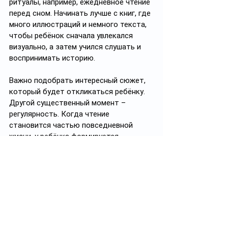
ритуалы, например, ежедневное чтение 
перед сном. Начинать лучше с книг, где 
много иллюстраций и немного текста, 
чтобы ребёнок сначала увлекался 
визуально, а затем учился слушать и 
воспринимать историю.
Важно подобрать интересный сюжет, 
который будет откликаться ребёнку. 
Другой существенный момент – 
регулярность. Когда чтение 
становится частью повседневной 
жизни, у ребёнка формируется 
привычка, а затем и любовь к книгам.
Елена признаётся, что библиотека 
изначально создавалась не ради 
большого заработка: 
«Это не про бизнес в привычном 
смысле – это про душу, про любовь к 