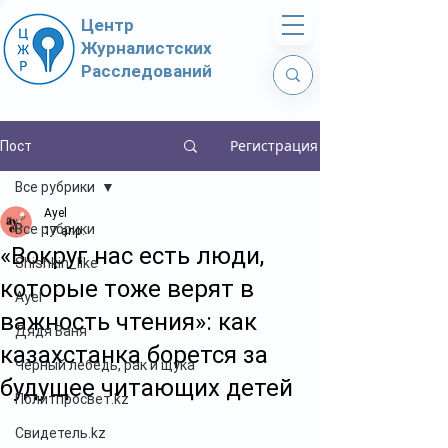
Центр
Журналистских
Расследований
Регистрация
Пост
Все рубрики
Ayel
Все рубрики
17 апр.
«Вокруг нас есть люди,
Shishkin_like
которые тоже верят в
Ayel
важность чтения»: как
Дядя Ваня
казахстанка борется за
Чёрный лебедь, рак и щука
будущее читающих детей
Политпросвет.kz
Свидетель.kz