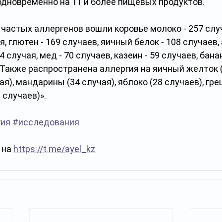
одновременно на 11 и более пищевых продуктов. 
 частых аллергенов вошли коровье молоко - 257 случ
я, глютен - 169 случаев, яичный белок - 108 случаев, 
4 случая, мед - 70 случаев, казеин - 59 случаев, банан
. Также распространена аллергия на яичный желток (
я), мандарины (34 случая), яблоко (28 случаев), грец
 случаев)». 
гия
#исследования
на 
https://t.me/ayel_kz