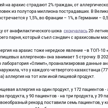
ей на арахис страдают 2% граждан, от аллергическо
еловек из полутора миллиона пострадавших. В Велик
стречается у 1,5%, во Франции – 1%, в Германии – 0,
ду от анафилактического шока  
скончалась
 20-летня
оего парня, который съел сэндвич с арахисовым ма
лергия на арахис тоже нередкое явление –в ТОП-10 
ищевых аллергенов» она занимает 5 строчку. В 2021
то лаборатория «Олимп», проанализировав данные ан
наружила, что у каждого четвертого казахстанца (77
а) аллергия на тот или иной пищевой продукт. 
пищевая аллергия на один продукт, у 172 пациентов -
 продукта, у 90 пациентов - на три продукта, у 39 па
Своеобразный рекорд поставили семь пациентов, у к