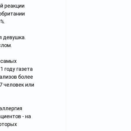
й реакции 
обритании 
5%.
я девушка. 
слом.
«самых 
 году газета 
ализов более 
7 человек или 
 аллергия 
циентов - на 
оторых 