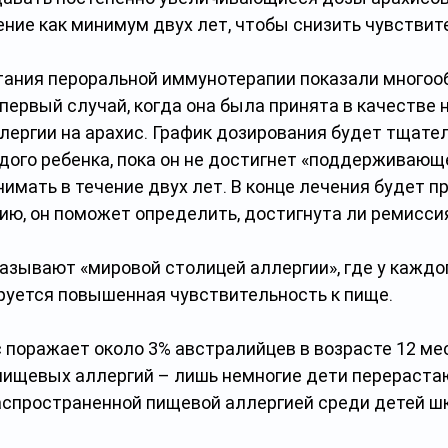
ение как минимум двух лет, чтобы снизить чувствит
тания пероральной иммунотерапии показали много
 первый случай, когда она была принята в качестве 
лергии на арахис. График дозирования будет тщател
дого ребенка, пока он не достигнет «поддерживающе
имать в течение двух лет. В конце лечения будет п
ию, он поможет определить, достигнута ли ремисси
зывают «мировой столицей аллергии», где у каждог
руется повышенная чувствительность к пище. 
 поражает около 3% австралийцев в возрасте 12 меся
пищевых аллергий – лишь немногие дети перерастаю
аспространенной пищевой аллергией среди детей шк