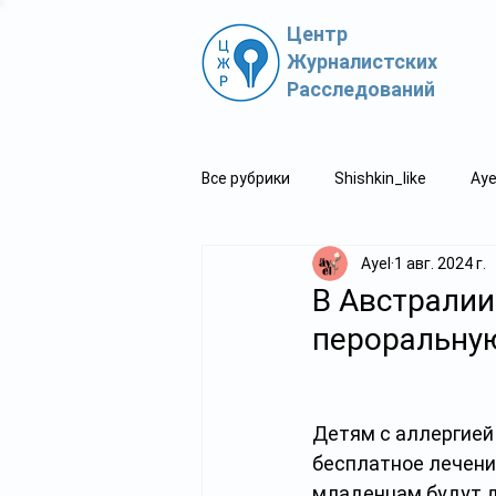
Центр
Журналистских
Расследований
Все рубрики
Shishkin_like
Aye
Ayel
1 авг. 2024 г.
Политпросвет.kz
Свидетель
В Австралии
пероральную
Детям с аллергией
бесплатное лечени
младенцам будут д