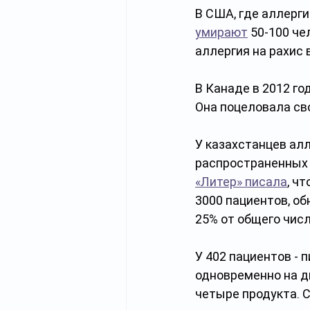
В США, где аллерги
умирают
 50-100 ч
аллергия на рахис в
В Канаде в 2012 го
Она поцеловала св
У казахстанцев ал
распространенных п
«Литер» писала
, ч
3000 пациентов, об
25% от общего числ
У 402 пациентов - 
одновременно на два
четыре продукта. 