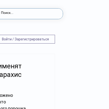
Войти / Зарегистрироваться
именят
арахис
ложено 
 что 
ого порошка 