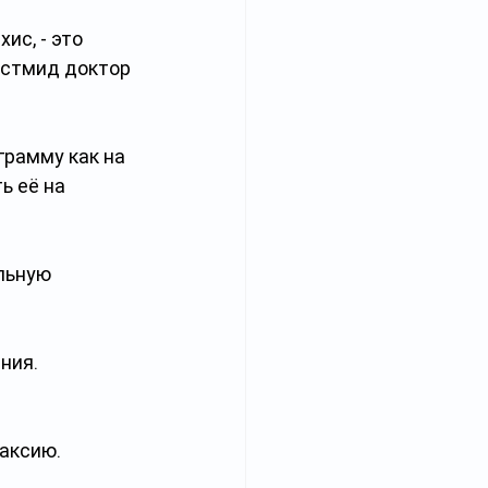
с, - это 
естмид доктор 
рамму как на 
 её на 
льную 
ния. 
лаксию.