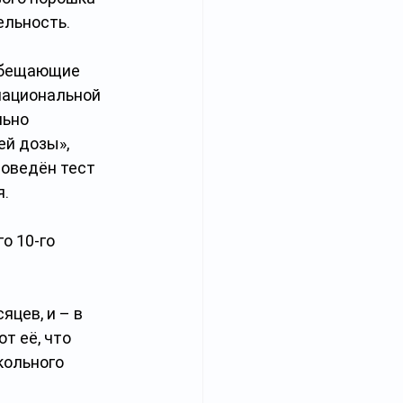
ельность.
обещающие 
национальной 
ьно 
й дозы», 
роведён тест 
я.
о 10-го 
цев, и – в 
т её, что 
ольного 