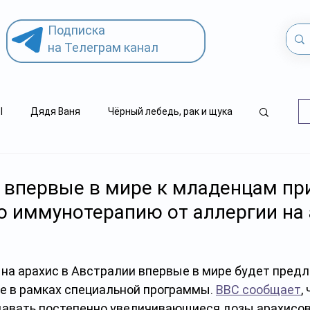
Подписка
на Телеграм канал
l
Дядя Ваня
Чёрный лебедь, рак и щука
.kz
детский суицид
 впервые в мире к младенцам пр
 иммунотерапию от аллергии на 
 на арахис в Австралии впервые в мире будет пред
е в рамках специальной программы. 
BBC сообщает
,
авать постепенно увеличивающиеся дозы арахисов