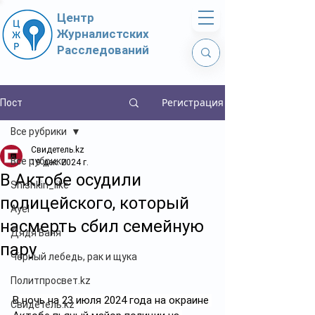
Центр
Журналистских
Расследований
Регистрация
Пост
Все рубрики
Свидетель.kz
Все рубрики
19 дек. 2024 г.
В Актобе осудили
Shishkin_like
полицейского, который
Ayel
насмерть сбил семейную
Дядя Ваня
пару
Чёрный лебедь, рак и щука
Политпросвет.kz
В ночь на 23 июля 2024 года на окраине 
Свидетель.kz