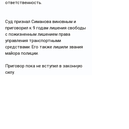
ответственность.
Суд признал Симанова виновным и 
приговорил к 9 годам лишения свободы 
с пожизненным лишением права 
управления транспортными 
средствами. Его также лишили звания 
майора полиции.
Приговор пока не вступил в законную 
силу.
После ДТП в отношении ряда 
полицейских начальников была 
проведена служебная проверка, по 
результатам которой семь 
ответственных сотрудников, в том 
числе непосредственные 