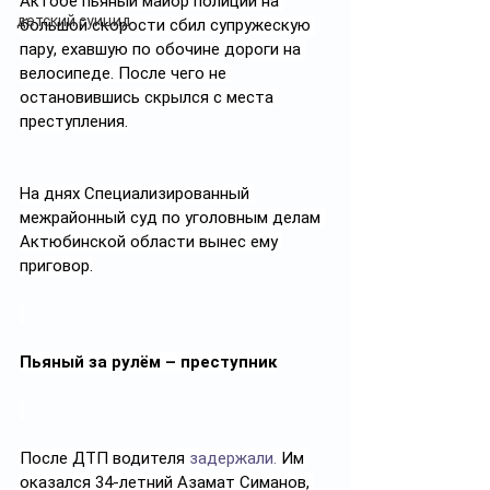
Актобе пьяный майор полиции на 
детский суицид
большой скорости сбил супружескую 
пару, ехавшую по обочине дороги на 
велосипеде. После чего не 
остановившись скрылся с места 
преступления.
На днях Специализированный 
межрайонный суд по уголовным делам 
Актюбинской области вынес ему 
приговор.
Пьяный за рулём – преступник
После ДТП водителя 
задержали.
 Им 
оказался 34-летний Азамат Симанов, 