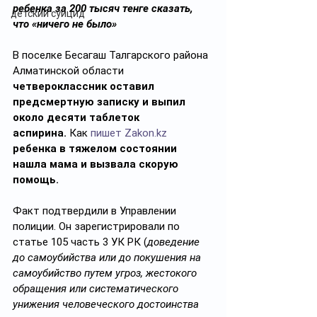
ребенка за 200 тысяч тенге сказать, 
детский суицид
что «ничего не было»
В поселке Бесагаш Талгарского района 
Алматинской области 
четвероклассник оставил 
предсмертную записку и выпил 
около десяти таблеток 
аспирина.
 Как 
пишет
Zakon.kz
ребенка в тяжелом состоянии 
нашла мама и вызвала скорую 
помощь.
Факт подтвердили в Управлении 
полиции. Он зарегистрировали по 
статье 105 часть 3 УК РК (
доведение 
до самоубийства или до покушения на 
самоубийство путем угроз, жестокого 
обращения или систематического 
унижения человеческого достоинства 