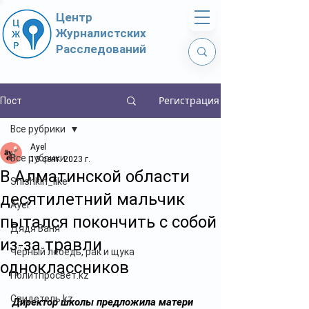
Центр
Журналистских
Расследований
Регистрация
Пост
Все рубрики
Ayel
Все рубрики
13 сент. 2023 г.
В Алматинской области
Shishkin_like
десятилетний мальчик
Ayel
пытался покончить с собой
Дядя Ваня
из-за травли
Чёрный лебедь, рак и щука
одноклассников
Политпросвет.kz
Свидетель.kz
Директор школы предложила матери 