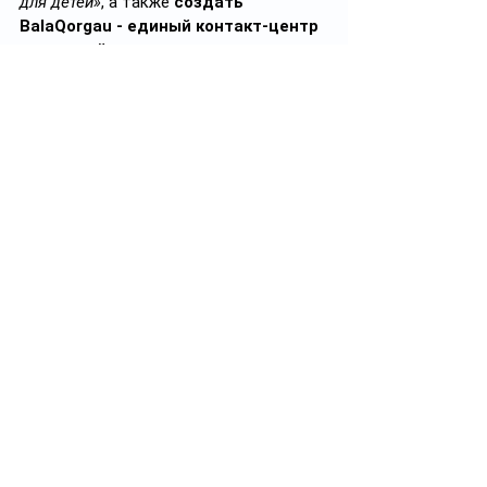
для детей»
, а также 
создать 
BalaQorgau - единый контакт-центр 
для детей.
Помимо прочего, 
в программе есть 
пункт:
разработка и утверждение 
единых перечней опознавательных 
жестов, знаков, слов для детей, 
сигнализирующих об опасности с 
донесением до общества.
✅ Подписывайтесь на 
https://t.me/ayel_kz
Ayel
Смотреть все
Похожие посты