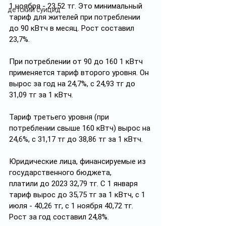
1 ноября - 23,52 тг. Это минимальный 
детский суицид
тариф для жителей при потреблении 
до 90 кВтч в месяц. Рост составил 
23,7%.
При потреблении от 90 до 160 1 кВтч 
применяется тариф второго уровня. Он 
вырос за год на 24,7%, с 24,93 тг до 
31,09 тг за 1 кВтч.
Тариф третьего уровня (при 
потреблении свыше 160 кВтч) вырос на 
24,6%, с 31,17 тг до 38,86 тг за 1 кВтч.
Юридические лица, финансируемые из 
государственного бюджета, 
платили
до 2023 32,79 тг. С 1 января 
тариф вырос до 35,75 тг за 1 кВтч, с 1 
июля - 40,26 тг, с 1 ноября 40,72 тг. 
Рост за год составил 24,8%.