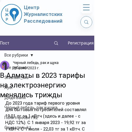
Центр
Журналистских
Расследований
Регистрация
Пост
Все рубрики
Черный лебедь, рак и щука
Все рубрики
30 нояб. 2023 г.
В Алматы в 2023 тарифы
Shishkin_like
на электроэнергию
Ayel
менялись трижды
Дядя Ваня
До 2023 года тариф первого уровня 
Чёрный лебедь, рак и щука
для бытовых потребителей составлял 
19,01 тг за 1 кВтч (здесь и далее - с 
Политпросвет.kz
НДС 12%). С 1 января 2023 - 19,92 тг за 
Свидетель.kz
1 кВтч. С 1 июля - 22,03 тг за 1 кВтч. С 