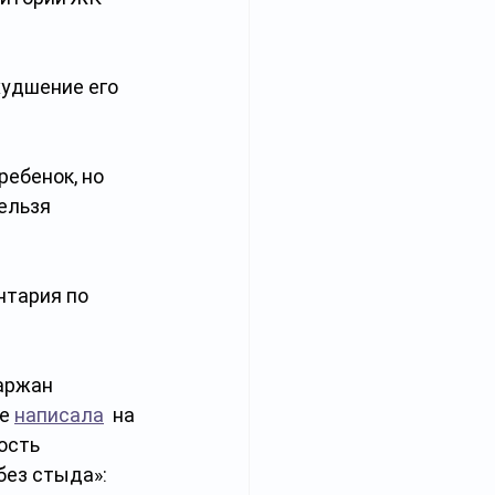
удшение его 
ребенок, но 
ельзя 
тария по 
аржан 
е 
написала
  на 
ость 
 без стыда»: