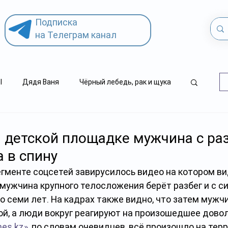
Подписка
на Телеграм канал
l
Дядя Ваня
Чёрный лебедь, рак и щука
.kz
детский суицид
 детской площадке мужчина с ра
а в спину
гменте соцсетей завирусилось видео на котором вид
ужчина крупного телосложения берёт разбег и с си
о семи лет. На кадрах также видно, что затем мужч
й, а люди вокруг реагируют на произошедшее довол
es.kz»
, по словам очевидцев, всё произошло на тер