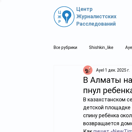
Центр
Журналистских
Расследований
Все рубрики
Shishkin_like
Aye
Ayel
1 дек. 2025 г.
Политпросвет.kz
Свидетель
В Алматы на
пнул ребенк
В казахстанском се
детской площадке м
спину ребёнка окол
возвращается домо
Как 
пишет «NewTim