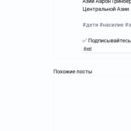
Азии Аарон Гринбер
Центральной Азии.
#дети
#насилие
#з
✅ Подписывайтесь 
Ayel
Похожие посты