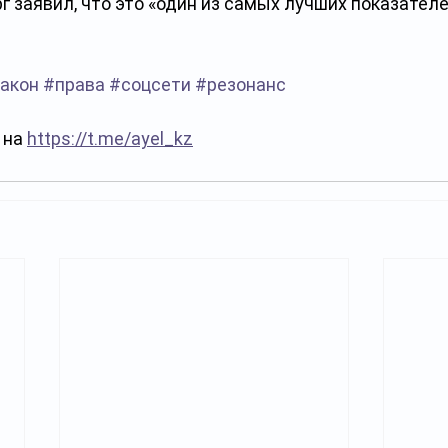
г заявил, что это «один из самых лучших показателе
 
акон
#права
#соцсети
#резонанс
на 
https://t.me/ayel_kz