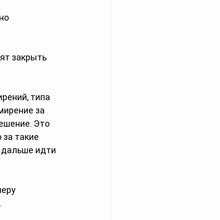
но 
ят закрыть 
рений, типа 
мирение за 
ешение. Это 
 за такие 
 дальше идти 
еру 
 