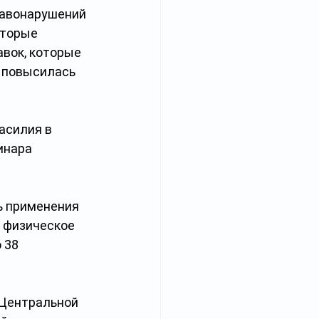
авонарушений 
оторые 
вок, которые 
 повысилась 
асилия в 
инара 
ь применения 
 физическое 
 38 
Центральной 