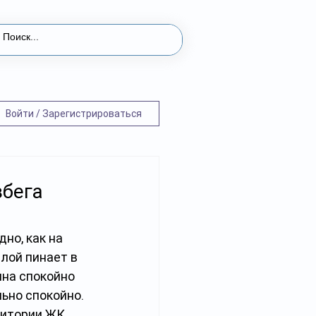
Войти / Зарегистрироваться
збега
но, как на 
лой пинает в 
ина спокойно 
ьно спокойно. 
ритории ЖК 