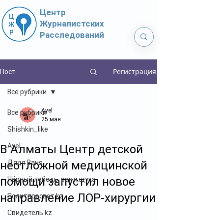
Центр
Журналистских
Расследований
Регистрация
Пост
Все рубрики
Ayel
Все рубрики
25 мая
Shishkin_like
Ayel
В Алматы Центр детской
неотложной медицинской
Дядя Ваня
помощи запустил новое
Чёрный лебедь, рак и щука
направление ЛОР-хирургии
Политпросвет.kz
Свидетель.kz