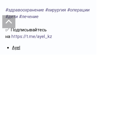
#здравоохранение
#хирургия
#операции
#дети
#лечение
✅ Подписывайтесь 
на
https://t.me/ayel_kz
Ayel
Смотреть все
Похожие посты