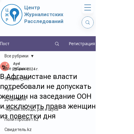
Центр
Журналистских
Расследований
Регистрация
Пост
Все рубрики
Ayel
Все рубрики
25 июн. 2024 г.
В Афганистане власти
Shishkin_like
потребовали не допускать
Ayel
женщин на заседание ООН
Дядя Ваня
и исключить права женщин
Чёрный лебедь, рак и щука
из повестки дня
Политпросвет.kz
Свидетель.kz