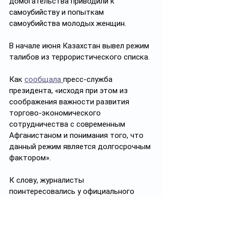
домогательства приводили к 
самоубийству и попыткам 
самоубийства молодых женщин.
В начале июня Казахстан вывел режим 
талибов из террористического списка.
Как 
сообщала 
пресс-служба 
президента, «исходя при этом из 
соображения важности развития 
торгово-экономического 
сотрудничества с современным 
Афганистаном и понимания того, что 
данный режим является долгосрочным 
фактором». 
К слову, журналисты 
поинтересовались у официального 
представителя МИД Айбека 
Смадиярова, не поспешил ли 
Казахстан, вычеркнуть из списка 