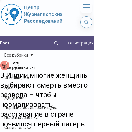
Центр
Журналистских
Расследований
Регистрация
Пост
Все рубрики
Ayel
Все рубрики
29 авг. 2025 г.
В Индии многие женщины
Shishkin_like
выбирают смерть вместо
Ayel
развода – чтобы
Дядя Ваня
нормализовать
Чёрный лебедь, рак и щука
расставание в стране
Политпросвет.kz
появился первый лагерь
Свидетель.kz