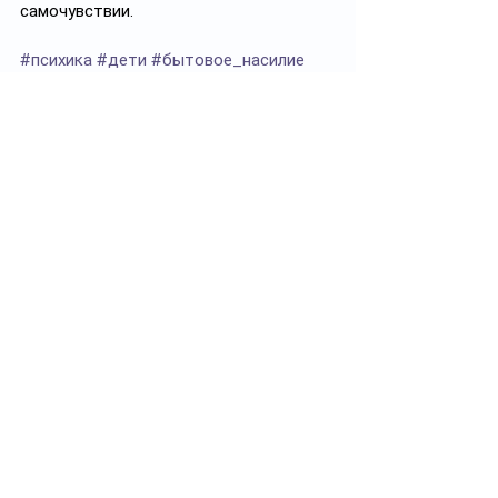
самочувствии. 
#психика
#дети
#бытовое_насилие
#закон
#помощь
#профилактика
#психологи
#депутаты
#здоровье
✅ Подписывайтесь на 
https://t.me/ayel_kz
Ayel
Смотреть все
Похожие посты