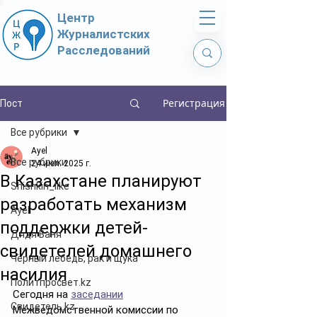
Центр
Журналистских
Расследований
Регистрация
Пост
Все рубрики
Ayel
Все рубрики
24 июл. 2025 г.
В Казахстане планируют
Shishkin_like
разработать механизм
Ayel
поддержки детей-
Дядя Ваня
свидетелей домашнего
Чёрный лебедь, рак и щука
насилия
Политпросвет.kz
Сегодня на 
заседании
Свидетель.kz
Межведомственной комиссии по 