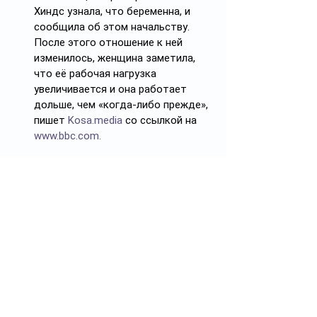
Хиндс узнала, что беременна, и 
сообщила об этом начальству. 
После этого отношение к ней 
изменилось, женщина заметила, 
что её рабочая нагрузка 
увеличивается и она работает 
дольше, чем «когда-либо прежде», 
пишет 
Kosa.media
 со ссылкой на 
www.bbc.com
.
«В октябре она рассказала 
руководителю, что с трудом 
справляется с увеличившейся рабочей 
нагрузкой и за одну неделю дважды 
пережила панические атаки».
Женщина подала на начальника в суд, и 
судья пришёл к выводу, что начальник 
не разобрался с жалобой должным 
образом –  его поведение было 