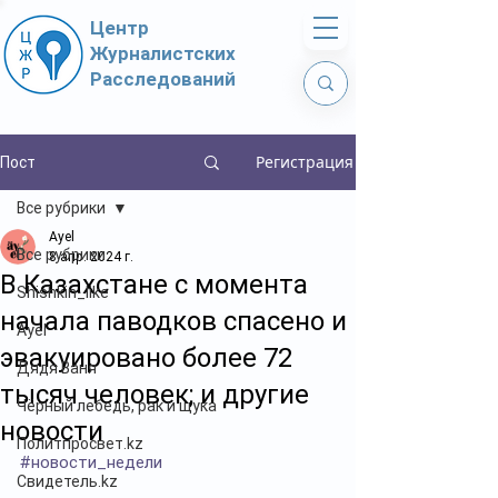
Центр
Журналистских
Расследований
Регистрация
Пост
Все рубрики
Ayel
Все рубрики
8 апр. 2024 г.
В Казахстане с момента
Shishkin_like
начала паводков спасено и
Ayel
эвакуировано более 72
Дядя Ваня
тысяч человек; и другие
Чёрный лебедь, рак и щука
новости
Политпросвет.kz
#новости_недели
Свидетель.kz