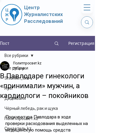
Центр
Журналистских
Расследований
Регистрация
Пост
Все рубрики
Политпросвет.kz
Все рубрики
20 апр.
В Павлодаре гинекологи
Shishkin_like
«принимали» мужчин, а
Ayel
кардиологи – покойников
Дядя Ваня
Чёрный лебедь, рак и щука
Прокуратура Павлодара в ходе 
Политпросвет.kz
проверки расходования выделенных на 
Свидетель.kz
медицинскую помощь средств 