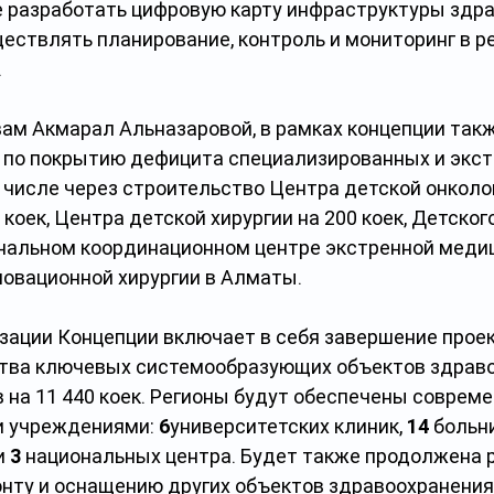
 разработать цифровую карту инфраструктуры здра
ствлять планирование, контроль и мониторинг в р
.
вам Акмарал Альназаровой, в рамках концепции такж
по покрытию дефицита специализированных и экст
м числе через строительство Центра детской онколог
 коек, Центра детской хирургии на 200 коек, Детского
ональном координационном центре экстренной медиц
новационной хирургии в Алматы.
зации Концепции включает в себя завершение проек
тва ключевых системообразующих объектов здравоо
в на 11 440 коек. Регионы будут обеспечены соврем
 учреждениями: 
6
университетских клиник, 
14
 больни
 
3
 национальных центра. Будет также продолжена р
нту и оснащению других объектов здравоохранения