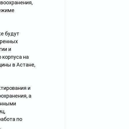
воохранения, 
ежиме 
е будут 
ренных 
ии и 
 корпуса на 
ины в Астане, 
тирования и 
хранения, а 
енными 
ц, 
абота по 
.