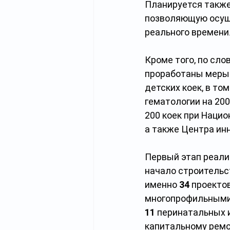
Планируется также
позволяющую осуще
реального времени
Кроме того, по сло
проработаны меры 
детских коек, в то
гематологии на 200
200 коек при Наци
а также Центра ин
Первый этап реали
начало строительс
именно 
34
 проекто
многопрофильными
11
 перинатальных и
капитальному ремо