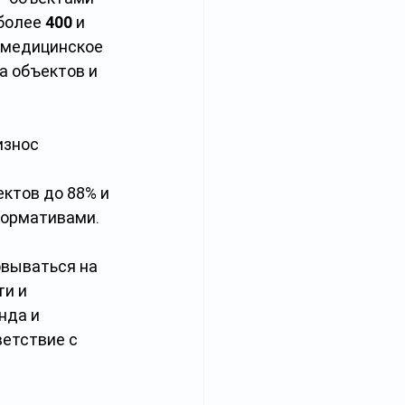
более 
400 
и 
 медицинское 
а объектов и 
износ 
ктов до 88% и 
нормативами.
вываться на 
и и 
нда и 
етствие с 