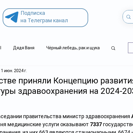
Подписка
на Телеграм канал
l
Дядя Ваня
Чёрный лебедь, рак и щука
11 июн. 2024 г.
.kz
детский суицид
стве приняли Концепцию развити
уры здравоохранения на 2024-20
аседании правительства министр здравоохранения 
одня медицинские услуги оказывают 
7337
 государств
ранения, из них 663 являются стационарными, 6674 