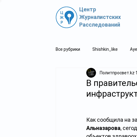
Центр
Журналистских
Расследований
Все рубрики
Shishkin_like
Aye
Политпросвет.kz
Политпросвет.kz
Свидетель
В правитель
инфраструкт
Как сообщила на з
Альназарова
, сег
объектов здравоох