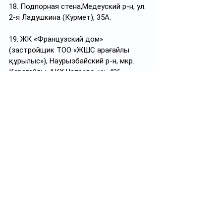
18. Подпорная стена,Медеуский р-н, ул. 
2-я Ладушкина (Курмет), 35А.
19. ЖК «Французский дом» 
(застройщик ТОО «ЖШС Қарағайлы 
құрылыс»), Наурызбайский р-н, мкр. 
Карагайлы, АКХ Чапаево, уч. 426.
20. Клубный дом KHAN (застройщик 
ТОО «UR Construction»), 
Бостандыкский район, ул.Витебская 
44/3, 44а.
По оставшимся 
23
 объектам сейчас 
проходят судебные разбирательства. 
Еще по 
9
 инициируются исковые 
заявления в суд.
Подписывайтесь на 
https://t.me/politprosvet_kz