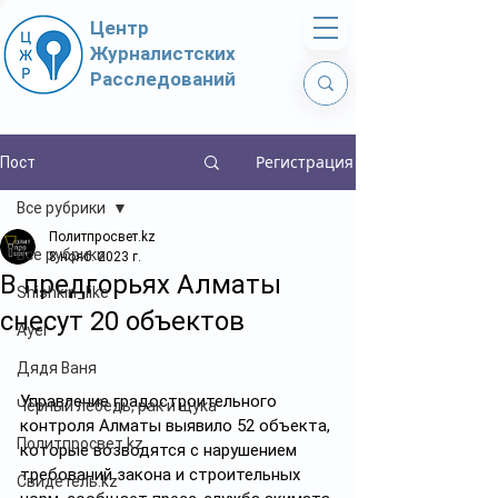
Центр
Журналистских
Расследований
Регистрация
Пост
Все рубрики
Политпросвет.kz
Все рубрики
8 нояб. 2023 г.
В предгорьях Алматы
Shishkin_like
снесут 20 объектов
Ayel
Дядя Ваня
Управление градостроительного 
Чёрный лебедь, рак и щука
контроля Алматы выявило 52 объекта, 
Политпросвет.kz
которые возводятся с нарушением 
требований закона и строительных 
Свидетель.kz