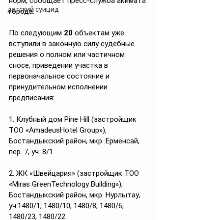
норм, сообщает пресс-служба акимата 
детский суицид
города.
По следующим 
20
 объектам уже 
вступили в законную силу судебные 
решения о полном или частичном 
сносе, приведении участка в 
первоначальное состояние и 
принудительном исполнении 
предписания:
1. Клубный дом Pine Hill (застройщик 
ТОО «AmadeusHotel Group»), 
Бостандыкский район, мкр. Ерменсай, 
пер. 7, уч. 8/1.
2. ЖК «Швейцария» (застройщик ТОО 
«Miras GreenTechnology Building»), 
Бостандыкский район, мкр. Нурлытау, 
уч.1480/1, 1480/10, 1480/8, 1480/6, 
1480/23, 1480/22.