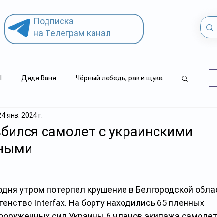
Подписка
на Телеграм канал
l
Дядя Ваня
Чёрный лебедь, рак и щука
24 янв. 2024 г.
.kz
детский суицид
збился самолет с украинскими
нными
одня утром потерпел крушение в Белгородской облас
енство Interfax. На борту находились 65 пленных 
оруженных сил Украины 6 членов экипажа самолета