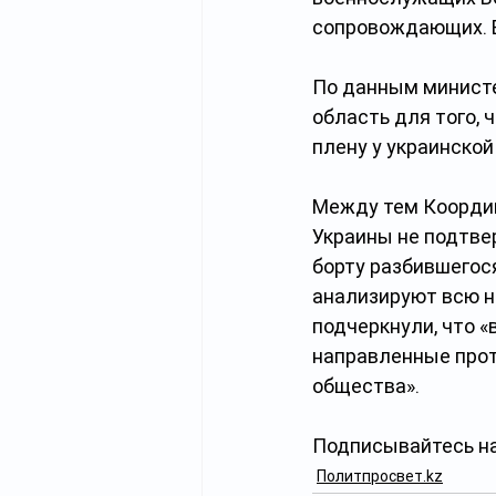
сопровождающих. В
По данным министе
область для того, 
плену у украинской
Между тем Коорди
Украины не подтве
борту разбившегося
анализируют всю 
подчеркнули, что 
направленные прот
общества».
Подписывайтесь на
Политпросвет.kz