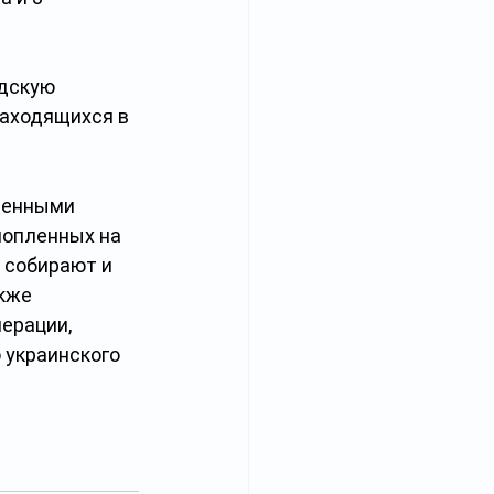
дскую 
находящихся в 
ленными 
нопленных на 
 собирают и 
кже 
ерации, 
украинского 