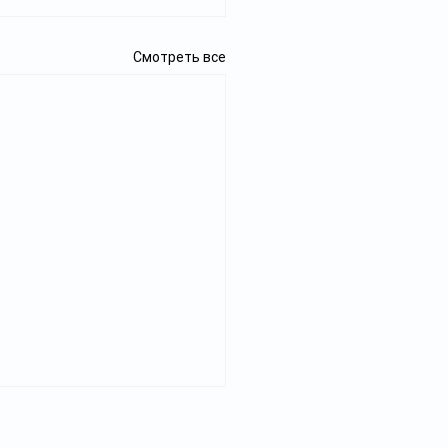
Смотреть все
захстане запустили
Реклама
тформу для поддержки