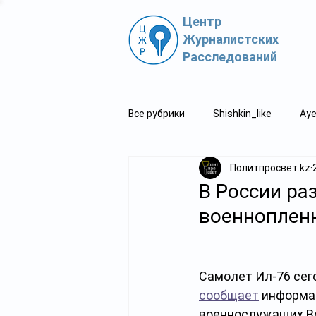
Центр
Журналистских
Расследований
Все рубрики
Shishkin_like
Aye
Политпросвет.kz
Политпросвет.kz
Свидетель
В России ра
военнопле
Самолет Ил-76 сег
сообщает
 информаг
военнослужащих Во