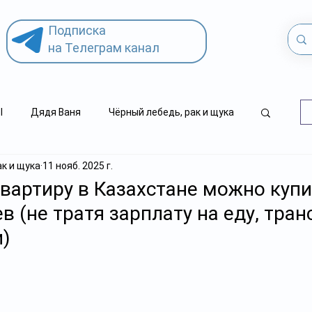
Подписка
на Телеграм канал
l
Дядя Ваня
Чёрный лебедь, рак и щука
ак и щука
11 нояб. 2025 г.
.kz
детский суицид
квартиру в Казахстане можно купи
в (не тратя зарплату на еду, тран
)