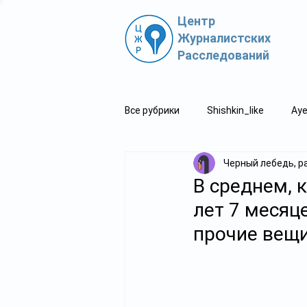
Центр
Журналистских
Расследований
Все рубрики
Shishkin_like
Aye
Черный лебедь, р
Политпросвет.kz
Свидетель
В среднем, 
лет 7 месяце
прочие вещи