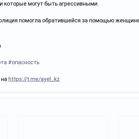
и которые могут быть агрессивными. 
полиция помогла обратившейся за помощью женщине,
n
ота
#опасность
на 
https://t.me/ayel_kz