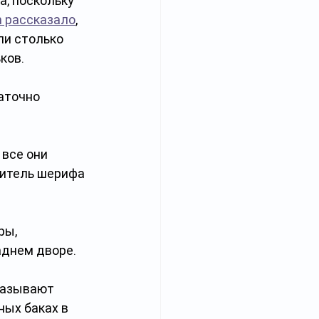
, поскольку 
n рассказало
, 
и столько 
ков.
аточно 
все они 
витель шерифа 
ры, 
аднем дворе.
называют 
ых баках в 