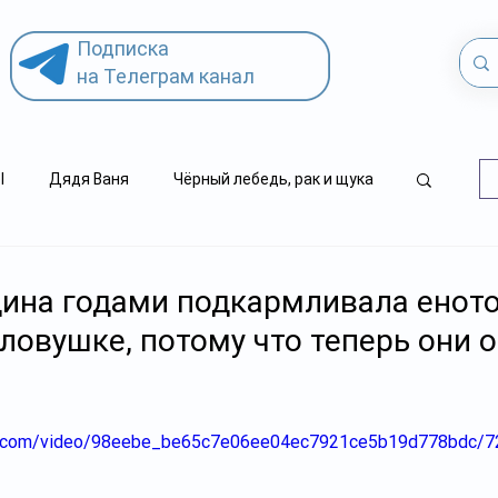
Подписка
на Телеграм канал
l
Дядя Ваня
Чёрный лебедь, рак и щука
.kz
детский суицид
ина годами подкармливала еното
 ловушке, потому что теперь они
tic.com/video/98eebe_be65c7e06ee04ec7921ce5b19d778bdc/7