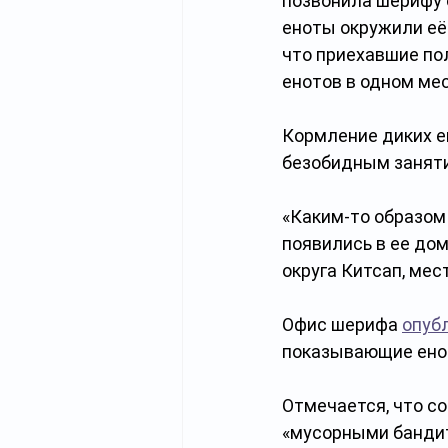
позвонила шерифу о
еноты окружили её 
что приехавшие по
енотов в одном ме
Кормление диких е
безобидным заняти
«Каким-то образом 
появились в ее дом
округа Китсап, мес
Офис шерифа 
опуб
показывающие енот
Отмечается, что с
«мусорными бандит