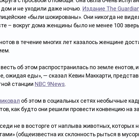
круга с просьбой о помощи. Она была очень испугана
дом и не уходили даже ночью. 
Издание The Guardia
лицейские «были шокированы». Они никогда не видел
сте – вокруг дома женщины было не менее 100 зверь
нотов в течение многих лет казалось женщине дост
ем. 
весть об этом распространилась по земле енотов, и 
е, ожидая еды», — сказал Кевин Маккарти, предста
тной станции 
NBC 9News
. 
ликовал
 об этом в социальных сетях необычные кад
ов, как будто они решили провести конвенцию на з
оседи не в восторге от наплыва животных, которых 
ами» (общеизвестна их склонность рыться в мусорн