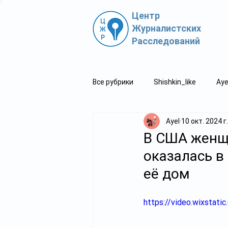
Центр
Журналистских
Расследований
Все рубрики
Shishkin_like
Aye
Ayel
10 окт. 2024 г.
Политпросвет.kz
Свидетель
В США женщ
оказалась в
её дом
https://video.wixsta