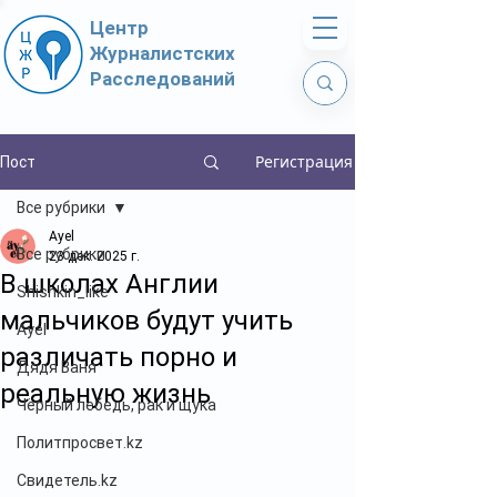
Центр
Журналистских
Расследований
Регистрация
Пост
Все рубрики
Ayel
Все рубрики
23 дек. 2025 г.
В школах Англии
Shishkin_like
мальчиков будут учить
Ayel
различать порно и
Дядя Ваня
реальную жизнь
Чёрный лебедь, рак и щука
Политпросвет.kz
Свидетель.kz