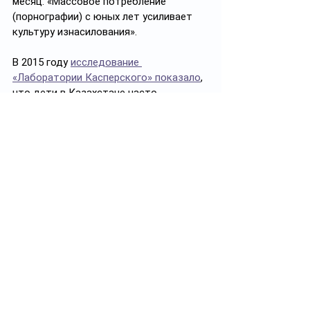
месяц. «Массовое потребление 
(порнографии) с юных лет усиливает 
культуру изнасилования».
В 2015 году 
исследование 
«Лаборатории Касперского» показало
, 
что дети в Казахстане часто 
обращаются к порносайтам – 66 
процентов юных казахстанцев хотя бы 
раз пытались зайти на порносайты. 
В прошлом году, как 
сообщал zakon.kz 
в Восточно-Казахстанской области 
более 15 тысяч учеников из 56 школ 
имели доступ к запрещенному 
интернет-контенту. В семи школах 
Усть-Каменогорска во время занятий 
«осуществлялся поиск и 
просматривались сюжеты 
порнографического характера». 