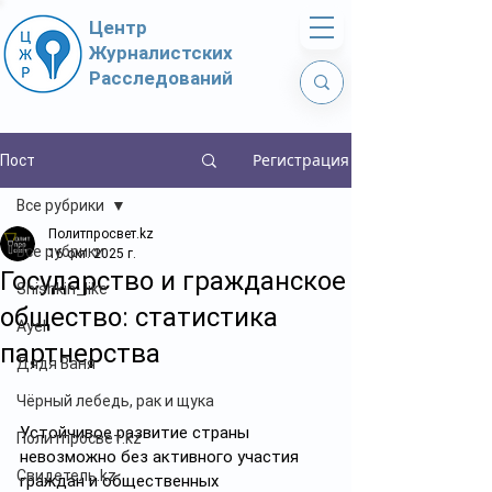
Центр
Журналистских
Расследований
Регистрация
Пост
Все рубрики
Политпросвет.kz
Все рубрики
16 окт. 2025 г.
Государство и гражданское
Shishkin_like
общество: статистика
Ayel
партнерства
Дядя Ваня
Чёрный лебедь, рак и щука
Устойчивое развитие страны 
Политпросвет.kz
невозможно без активного участия 
Свидетель.kz
граждан и общественных 