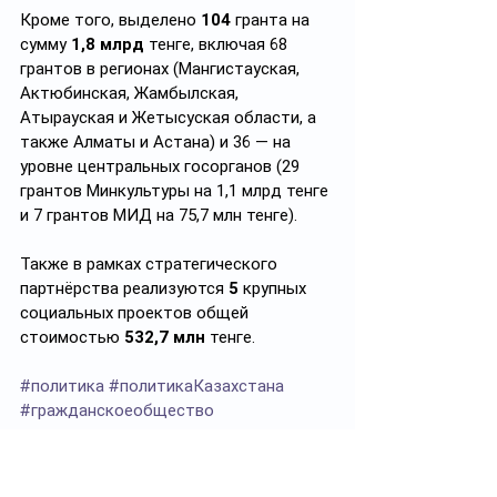
Кроме того, выделено 
104
 гранта на 
сумму 
1,8 млрд
 тенге, включая 68 
грантов в регионах (Мангистауская, 
Актюбинская, Жамбылская, 
Атырауская и Жетысуская области, а 
также Алматы и Астана) и 36 — на 
уровне центральных госорганов (29 
грантов Минкультуры на 1,1 млрд тенге 
и 7 грантов МИД на 75,7 млн тенге).
Также в рамках стратегического 
партнёрства реализуются 
5
 крупных 
социальных проектов общей 
стоимостью 
532,7 млн
 тенге.
#политика
#политикаКазахстана
#гражданскоеобщество
Подписывайтесь на 
https://t.me/politprosvet_kz