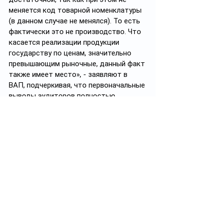
меняется код товарной номенклатуры 
(в данном случае не менялся). То есть 
фактически это не производство. Что 
касается реализации продукции 
государству по ценам, значительно 
превышающим рыночные, данный факт 
также имеет место», - заявляют в 
ВАП, подчеркивая, что первоначальные 
выводы аудиторов полностью 
обоснованы.
#политика
#политикаКазахстана
#госаудит
Подписывайтесь на 
https://t.me/politprosvet_kz
Политпросвет.kz
Смотреть все
Похожие посты