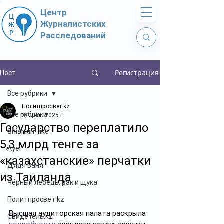
Центр
Журналистских
Расследований
Регистрация
Пост
Все рубрики
Политпросвет.kz
Все рубрики
31 июл. 2025 г.
Государство переплатило
Shishkin_like
5,3 млрд тенге за
Ayel
«казахстанские» перчатки
Дядя Ваня
из Таиланда
Чёрный лебедь, рак и щука
Политпросвет.kz
Высшая аудиторская палата раскрыла 
Свидетель.kz