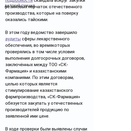
подробности
 скандала вокруг закупки 
детский суицид
резиновых перчаток отечественного 
производства, которые на поверку 
оказались тайскими.
В этом году ведомство завершило 
аудиты
 сферы лекарственного 
обеспечения, во времякоторых 
проверялись в том числе условия 
выполнения долгосрочных договоров, 
заключённых между ТОО «СК-
Фармация» и казахстанскими 
компаниями. По этим договорам, 
целью которых является 
стимулирование казахстанского 
фармпроизводства, «СК-Фармация» 
обязуется закупать у отечественных 
производителей продукцию по 
заявленной ими цене.
В ходе проверки были выявлены случаи 