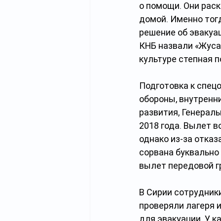
о помощи. Они раск
домой. Именно тог
решение об эвакуа
КНБ назвали «Жусан
культуре степная 
Подготовка к спец
обороны, внутренни
развития, Генераль
2018 года. Вылет 
однако из-за отказ
сорвана буквально 
вылет передовой г
В Сирии сотрудник
проверяли лагеря 
для эвакуации. У 