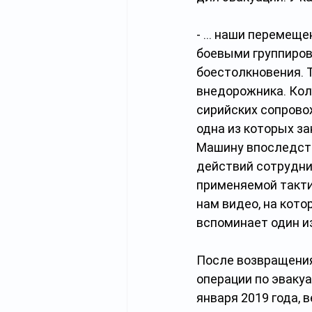
- … наши перемеще
боевыми группиров
боестолкновения. Т
внедорожника. Кол
сирийских сопрово
одна из которых за
Машину впоследств
действий сотрудни
применяемой такти
нам видео, на кото
вспоминает один и
После возвращения
операции по эваку
января 2019 года, 