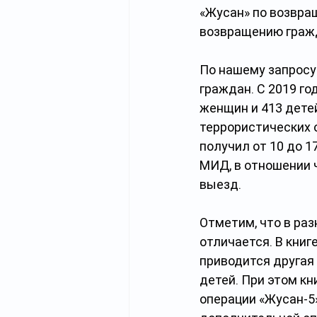
«Жусан» по возвра
возвращению гражд
По нашему запросу
граждан. С 2019 го
женщин и 413 детей
террористических о
получил от 10 до 1
МИД, в отношении ч
выезд.
Отметим, что в ра
отличается. В книг
приводится другая 
детей. При этом кн
операции «Жусан-5»