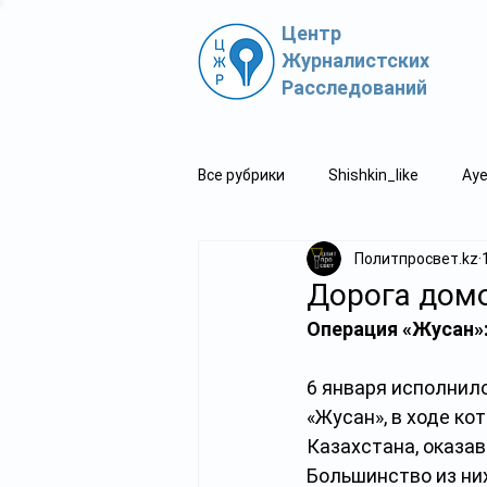
Центр
Журналистских
Расследований
Все рубрики
Shishkin_like
Aye
Политпросвет.kz
Политпросвет.kz
Свидетель
Дорога дом
Операция «Жусан»:
6 января исполнил
«Жусан», в ходе ко
Казахстана, оказав
Большинство из ни