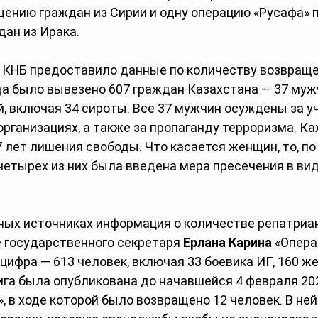
щению граждан из Сирии и одну операцию «Русафа» п
ан из Ирака.
 КНБ предоставило данные по количеству возвращ
да было вывезено 607 граждан Казахстана — 37 мужч
, включая 34 сироты.
Все 37 мужчин осуждены за уч
рганизациях, а также за пропаганду терроризма. Ка
7 лет лишения свободы. Что касается женщин, то, п
етырех из них была введена мера пресечения в вид
зных источниках информация о количестве репатриа
е государственного секретаря 
Ерлана Карина
 «Опера
цифра — 613 человек, включая 33 боевика ИГ, 160 же
ига была опубликована до начавшейся 4 февраля 202
, в ходе которой было возвращено 12 человек. В ней