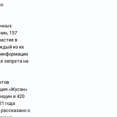
о 
енных 
ин, 157 
астие в 
ждый из их 
о информации 
е запрета на 
нтов 
ция «Жусан» 
нщин и 420 
1 года 
 рассказано о 