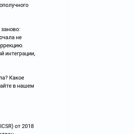
ополучного 
заново: 
ючала не 
ррекцию. 
 интеграции, 
ла? Какое 
айте в нашем 
CSR) от 2018 