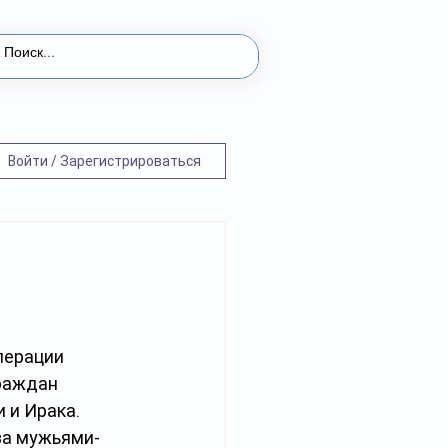
Войти / Зарегистрироваться
перации 
раждан 
 и Ирака. 
за мужьями-