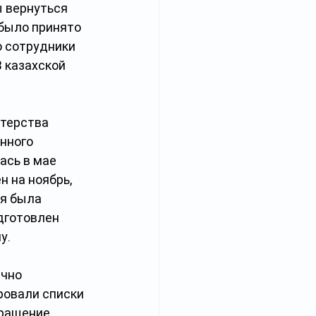
 вернуться 
 было принято 
 сотрудники 
 казахской 
терства 
нного 
ась в мае 
 на ноябрь, 
я была 
дготовлен 
у.
чно 
ровали списки 
ращение.