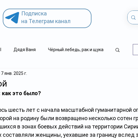
Подписка
на Телеграм канал
l
Дядя Ваня
Чёрный лебедь, рак и щука
17 янв. 2025 г.
.kz
детский суицид
ой
 как это было?
ось шесть лет с начала масштабной гуманитарной о
торой на родину были возвращено несколько сотен г
шихся в зонах боевых действий на территории Сирии
х составляли женщины, уехавшие за границу вслед 