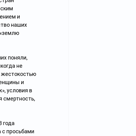
стран 
ским 
ением и 
тво наших 
 «землю 
их поняли, 
когда не 
с жестокостью 
енщины и 
», условия в 
 смертность, 
8 года 
 с просьбами 