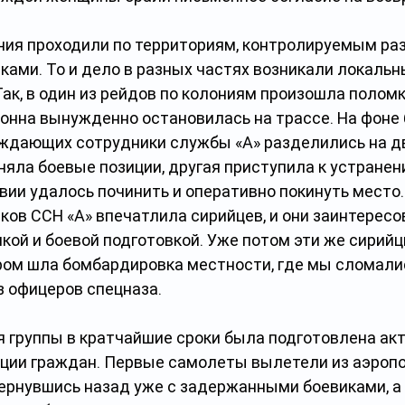
ния проходили по территориям, контролируемым ра
ками. То и дело в разных частях возникали локальн
ак, в один из рейдов по колониям произошла поломк
онна вынужденно остановилась на трассе. На фоне 
ждающих сотрудники службы «А» разделились на дв
няла боевые позиции, другая приступила к устранен
ии удалось починить и оперативно покинуть место
ков ССН «А» впечатлила сирийцев, и они заинтересо
кой и боевой подготовкой. Уже потом эти же сирийц
ром шла бомбардировка местности, где мы сломались
з офицеров спецназа.
 группы в кратчайшие сроки была подготовлена акт
ации граждан. Первые самолеты вылетели из аэропо
вернувшись назад уже с задержанными боевиками, а