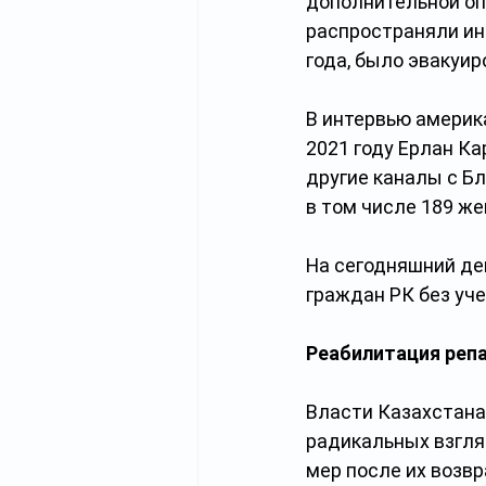
дополнительной оп
распространяли инф
года, было эвакуир
В интервью америк
2021 году Ерлан Ка
другие каналы c Б
в том числе 189 же
На сегодняшний ден
граждан РК без уче
Реабилитация реп
Власти Казахстана
радикальных взгля
мер после их возв