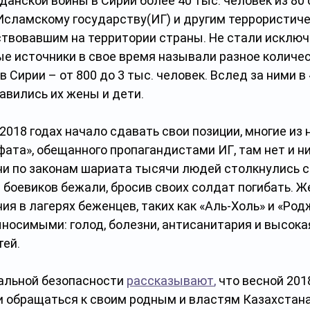
жданской войны в Сирии более 40 тыс. человек из 80 
Исламскому государству(ИГ) и другим террористиче
ствовавшим на территории страны. Не стали исключ
ые источники в свое время называли разное количес
 Сирии – от 800 до 3 тыс. человек. Вслед за ними в
авились их жены и дети.
-2018 годах начало сдавать свои позиции, многие из н
фата», обещанного пропагандистами ИГ, там нет и ни
ни по законам шариата тысячи людей столкнулись 
 боевиков бежали, бросив своих солдат погибать. Ж
ия в лагерях беженцев, таких как «Аль-Холь» и «Родж
носимыми: голод, болезни, антисанитария и высокая
тей.
альной безопасности 
рассказывают
,
 что весной 201
и обращаться к своим родным и властям Казахстана