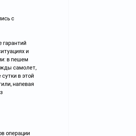
ись с 
е гарантий 
итуациях и 
и: в пешем 
ажды самолет, 
сутки в этой 
или, напевая 
з 
ов операции 