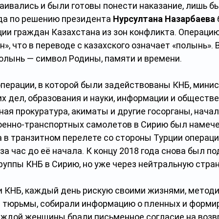
аивались и были готовы понести наказание, лишь бы
да по решению президента 
Нурсултана Назарбаева
ции граждан Казахстана из зон конфликта. Операцию
», что в переводе с казахского означает «полынь». В
полынь — символ Родины, памяти и времени.
операции, в которой были задействованы КНБ, минис
х дел, образования и науки, информации и обществе
ная прокуратура, акиматы и другие госорганы, начал
военно-транспортных самолетов в Сирию был намечен
а в транзитном перелете со стороны Турции операци
за час до её начала. К концу 2018 года снова был по
руппы КНБ в Сирию, но уже через нейтральную стран
и КНБ, каждый день рискую своими жизнями, методи
и тюрьмы, собирали информацию о пленных и форми
каждой женщины брали письменное согласие на возв