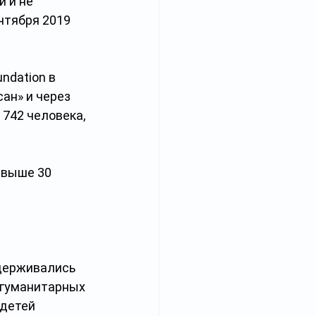
 и не 
нтября 2019 
dation в 
ан» и через 
 742 человека, 
свыше 30 
держивались 
 гуманитарных 
детей 