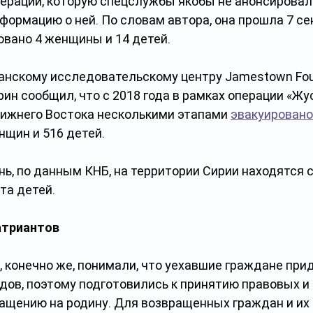
ерации, которую спецслужбы якобы не анонсировали
ормацию о ней. По словам автора, она прошла 7 се
овано 4 женщины и 14 детей.
анскому исследовательскому центру Jamestown Foun
рин сообщил, что с 2018 года в рамках операции «Жус
лижнего Востока несколькими этапами 
эвакуировано
нщин и 516 детей. 
ь, по данным КНБ, на территории Сирии находятся 
та детей. 
атриантов
, конечно же, понимали, что уехавшие граждане при
дов, поэтому подготовились к принятию правовых и
ращению на родину. Для возвращенных граждан и их 