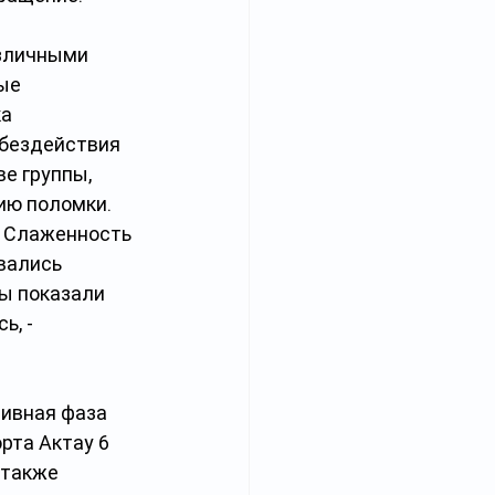
зличными 
ые 
а 
бездействия 
е группы, 
ию поломки. 
. Слаженность 
вались 
ы показали 
, - 
ивная фаза 
рта Актау 6 
 также 