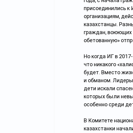
года, с начала гра
присоединились к 
организациям, дей
казахстанцы. Разн
граждан, воюющих в
обетованную» отпр
Но когда ИГ в 2017
что никакого «хали
будет. Вместо жиз
и обманом. Лидеры
дети искали спасен
которых были невы
особенно среди де
В Комитете национ
казахстанки начал