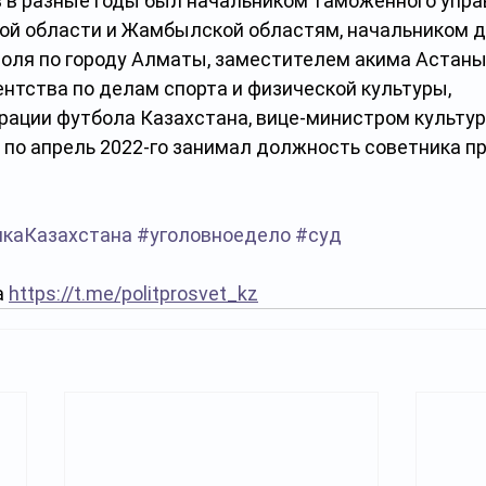
 в разные годы был начальником таможенного упра
й области и Жамбылской областям, начальником д
оля по городу Алматы, заместителем акима Астаны
нтства по делам спорта и физической культуры, 
ации футбола Казахстана, вице-министром культуры
 по апрель 2022-го занимал должность советника п
икаКазахстана
#уголовноедело
#суд
 
https://t.me/politprosvet_kz