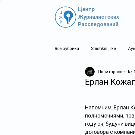
Центр
Журналистских
Расследований
Все рубрики
Shishkin_like
Aye
Политпросвет.kz
Политпросвет.kz
Свидетель
Ерлан Кожаг
Напомним, Ерлан К
полномочиями, пов
году он, будучи ви
договора с компан