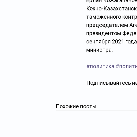
Ерлан Кожагапанов
Южно-Казахстанско
таможенного контр
председателем Аге
президентом Федер
сентября 2021 года
министра.
#политика
#полит
Подписывайтесь на
Похожие посты