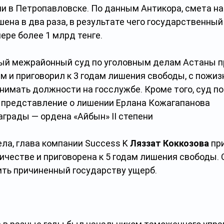
ии в Петропавловске. По данным Антикора, смета на
ена в два раза, в результате чего государственны
ере более 1 млрд тенге.
й межрайонный суд по уголовным делам Астаны пр
м и приговорил к 3 годам лишения свободы, с пожи
нимать должности на госслужбе. Кроме того, суд п
 представление о лишении Ерлана Кожагапанова 
аграды — ордена «Айбын» II степени
ла, глава компании Success K 
Ляззат Коккозова
 пр
ичестве и приговорена к 5 годам лишения свободы. 
ить причиненный государству ущерб.