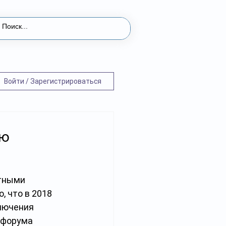
Войти / Зарегистрироваться
ию
тными 
 что в 2018 
лючения 
 форума 