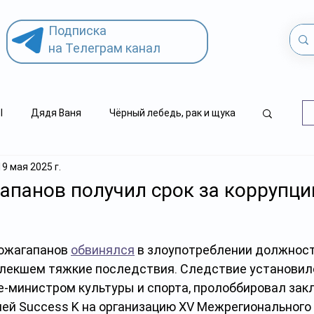
Подписка
на Телеграм канал
l
Дядя Ваня
Чёрный лебедь, рак и щука
19 мая 2025 г.
.kz
детский суицид
апанов получил срок за коррупц
ожагапанов 
обвинялся
 в злоупотреблении должнос
лекшем тяжкие последствия. Следствие установило,
це-министром культуры и спорта, пролоббировал зак
ией Success K на организацию XV Межрегионального