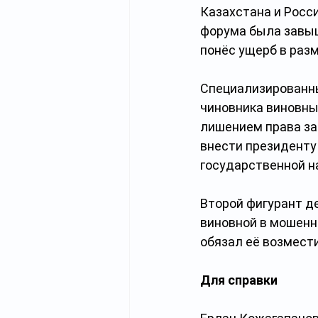
Казахстана и Росс
форума была завыш
понёс ущерб в разм
Специализированны
чиновника виновны
лишением права за
внести президенту
государственной н
Второй фигурант де
виновной в мошенн
обязал её возмест
Для справки