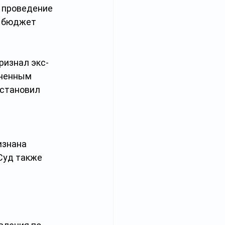
 проведение 
й бюджет 
изнал экс-
зненным 
остановил 
изнана 
Суд также 