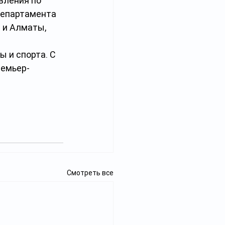
вления по 
епартамента 
 и Алматы, 
 и спорта. С 
ремьер-
Смотреть все