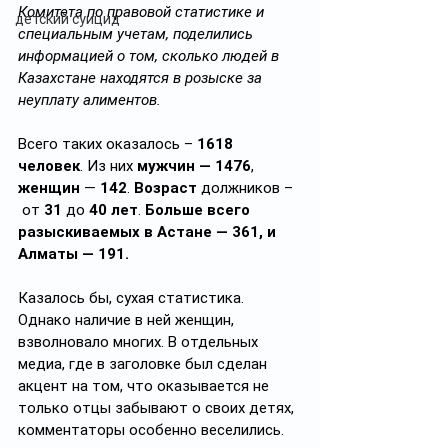
Комитета по правовой статистике и 
детский суицид
специальным учетам, поделились 
информацией о том, сколько людей в 
Казахстане находятся в розыске за 
неуплату алиментов.
Всего таких оказалось – 
1618 
человек
. Из них 
мужчин — 1476
, 
женщин
 — 
142
. 
Возраст
 должников – 
 от 
31
 до 
40 лет
. 
Больше всего 
разыскиваемых в Астане — 361, и 
Алматы — 191.
Казалось бы, сухая статистика. 
Однако наличие в ней женщин, 
взволновало многих. В отдельных 
медиа, где в заголовке был сделан 
акцент на том, что оказывается не 
только отцы забывают о своих детях, 
комментаторы особенно веселились.