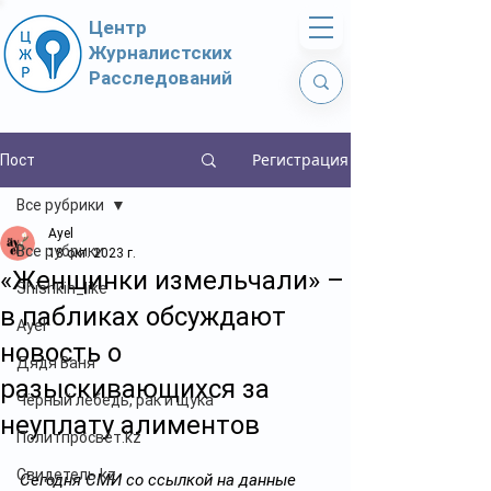
Центр
Журналистских
Расследований
Регистрация
Пост
Все рубрики
Ayel
Все рубрики
18 окт. 2023 г.
«Женщинки измельчали» –
Shishkin_like
в пабликах обсуждают
Ayel
новость о
Дядя Ваня
разыскивающихся за
Чёрный лебедь, рак и щука
неуплату алиментов
Политпросвет.kz
Свидетель.kz
Сегодня СМИ со ссылкой на данные 