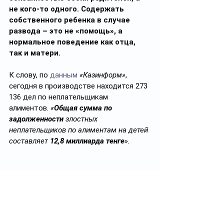
не кого-то одного. Содержать 
собственного ребенка в случае 
развода – это не «помощь», а 
нормальное поведение как отца, 
так и матери.
К слову, по 
данным
«Казинформ»
, 
сегодня в производстве находится 273 
136 дел по неплательщикам 
алиментов. 
«
Общая сумма по 
задолженности
 злостных 
неплательщиков по алиментам на детей 
составляет 
12,8 миллиарда тенге
».
✅ Подписывайтесь на 
https://t.me/ayel_kz
Ayel