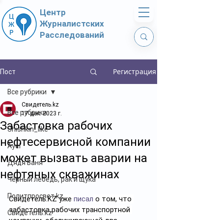
Центр
Журналистских
Расследований
Регистрация
Пост
Все рубрики
Свидетель.kz
Все рубрики
17 дек. 2023 г.
Забастовка рабочих
Shishkin_like
нефтесервисной компании
Ayel
может вызвать аварии на
Дядя Ваня
нефтяных скважинах
Чёрный лебедь, рак и щука
Политпросвет.kz
Свидетель.KZ
 уже 
писал
 о том, что 
забастовка рабочих транспортной 
Свидетель.kz