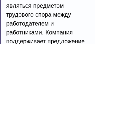
являться предметом 
трудового спора между 
работодателем и 
работниками. Компания 
поддерживает предложение 
ТОО «ОТК» и КМГ по 
обновлению материально-
технической базы», – 
говорится в сообщении 
руководства ТОО «West Oil 
Software».
Подписывайтесь на 
@
Свидетель.KZ
Теги: