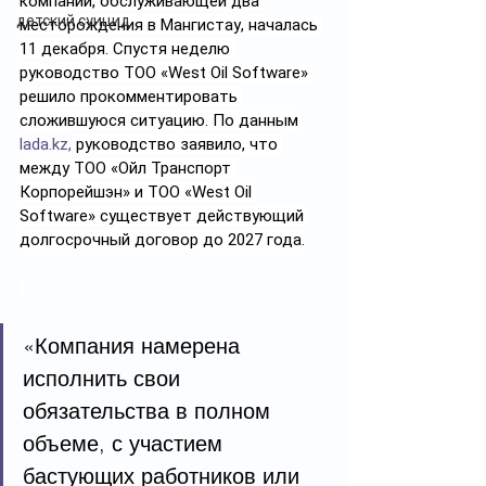
компании, обслуживающей два 
детский суицид
месторождения в Мангистау, началась 
11 декабря. Спустя неделю 
руководство ТОО «West Oil Software» 
решило прокомментировать 
сложившуюся ситуацию. По данным 
lada.kz
,
 руководство заявило, что 
между ТОО «Ойл Транспорт 
Корпорейшэн» и ТОО «West Oil 
Software» существует действующий 
долгосрочный договор до 2027 года.
«Компания намерена 
исполнить свои 
обязательства в полном 
объеме, с участием 
бастующих работников или 