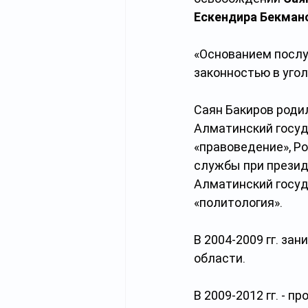
Ескендира
Бекман
«Основанием послу
законностью в угол
Саян Бакиров родил
Алматинский госуд
«правоведение», Р
службы при презид
Алматинский госуд
«политология».
В 2004-2009 гг. з
области.
В 2009-2012 гг. - 