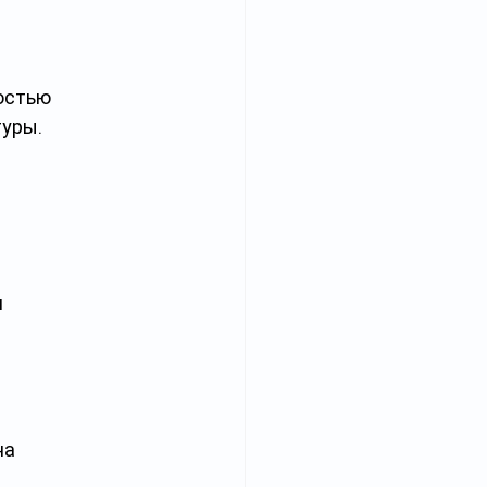
остью 
туры.
 
а 