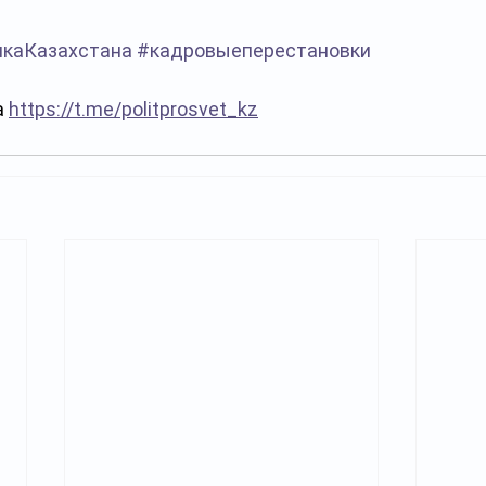
икаКазахстана
#кадровыеперестановки
 
https://t.me/politprosvet_kz