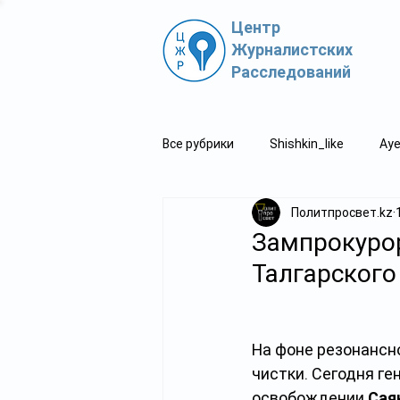
Центр
Журналистских
Расследований
Все рубрики
Shishkin_like
Aye
Политпросвет.kz
Политпросвет.kz
Свидетель
Зампрокурор
Талгарского
На фоне резонансн
чистки. Сегодня ге
освобождении 
Сая