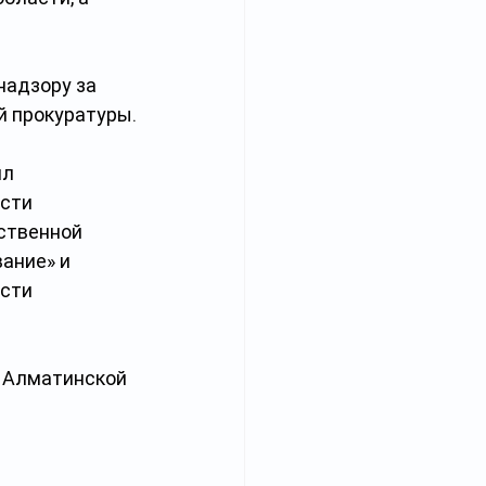
адзору за 
й прокуратуры.
л 
сти 
ственной 
ание» и 
сти 
и Алматинской 