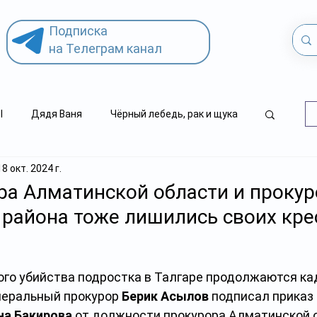
Подписка
на Телеграм канал
l
Дядя Ваня
Чёрный лебедь, рак и щука
18 окт. 2024 г.
.kz
детский суицид
а Алматинской области и прокур
 района тоже лишились своих кре
ого убийства подростка в Талгаре продолжаются ка
неральный прокурор 
Берик Асылов
 подписал приказ 
на Бакирова
 от должности прокурора Алматинской о