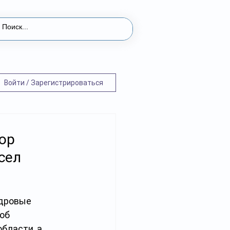
Войти / Зарегистрироваться
ор
сел
дровые 
об 
бласти, а 