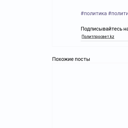
#политика
#полит
Подписывайтесь на
Политпросвет.kz
Похожие посты