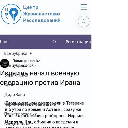
Центр
Журналистских
Расследований
Регистрация
Пост
Все рубрики
Политпросвет.kz
Все рубрики
13 июн. 2025 г.
Израиль начал военную
Shishkin_like
операцию против Ирана
Ayel
Дядя Ваня
Первые взрывы прогремели в Тегеране 
Чёрный лебедь, рак и щука
в 5 утра по времени Астаны, сразу же 
Политпросвет.kz
после этого министр обороны Израиля 
Исраэль Кац
 объявил о введении в 
Свидетель.kz