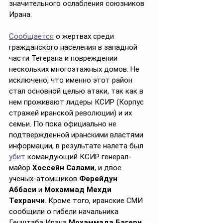
значительного ослабления союзников 
Ирана.
Сообщается
 о жертвах среди 
гражданского населения в западной 
части Тегерана и повреждении 
нескольких многоэтажных домов. Не 
исключено, что именно этот район 
стал основной целью атаки, так как в 
нем проживают лидеры КСИР (Корпус 
стражей иранской революции) и их 
семьи. По пока официально не 
подтвержденной иранскими властями 
информации, в результате налета был 
убит
 командующий КСИР генерал-
майор 
Хоссейн Салами
, и двое 
ученых-атомщиков 
Ферейдун 
Аббаси
 и 
Мохаммад Мехди 
Техранчи
. Кроме того, иранские СМИ 
сообщили о гибели начальника 
Генштаба Ирана 
Мохаммада Багери
.