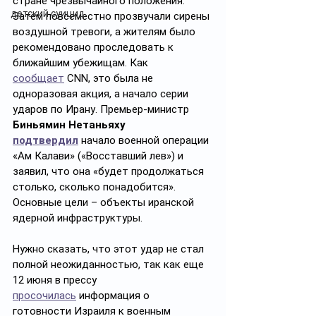
стране чрезвычайного положения. 
детский суицид
Затем повсеместно прозвучали сирены 
воздушной тревоги, а жителям было 
рекомендовано проследовать к 
ближайшим убежищам. Как 
сообщает
 CNN, это была не 
одноразовая акция, а начало серии 
ударов по Ирану. Премьер-министр 
Биньямин Нетаньяху 
подтвердил
 начало военной операции 
«Ам Калави» («Восставший лев») и 
заявил, что она «будет продолжаться 
столько, сколько понадобится». 
Основные цели – объекты иранской 
ядерной инфраструктуры.
Нужно сказать, что этот удар не стал 
полной неожиданностью, так как еще 
12 июня в прессу 
просочилась
 информация о 
готовности Израиля к военным 