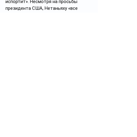
испортит». Несмотря на просьбы 
президента США, Нетаньяху «все 
испортил», особенно если иметь в виду 
долго и тщательно готовившиеся 
переговоры между Соединенными 
Штатами и Ираном по ядерной 
программе, которые должны были 
состояться в скором времени с 
участием спецпосланника президента 
Стива Уиткоффа
. Госсекретарь 
Марко Рубио
 уже 
озвучил
 официальную позицию о 
непричастности Соединенных штатов 
к ударам Израиля и назвал их 
«односторонними действиями».
Автор 
Алькен Кенжебаев
#политика
#международныеновости
#война_БлижнийВосток