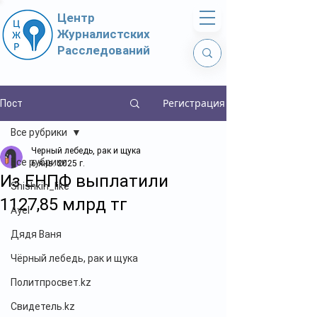
Центр
Журналистских
Расследований
Регистрация
Пост
Все рубрики
Черный лебедь, рак и щука
Все рубрики
6 янв. 2025 г.
Из ЕНПФ выплатили
Shishkin_like
1127,85 млрд тг
Ayel
Дядя Ваня
Чёрный лебедь, рак и щука
Политпросвет.kz
Свидетель.kz