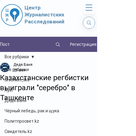
Центр
Журналистских
Расследований
Регистрация
Пост
Все рубрики
Дядя Ваня
Все рубрики
20 мая
Казахстанские регбистки
Shishkin_like
выиграли "серебро" в
Ayel
Ташкенте
Дядя Ваня
Чёрный лебедь, рак и щука
Политпросвет.kz
Свидетель.kz