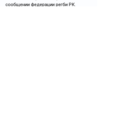
сообщении федерации регби РК.
Фото 
@
uzbekistan.rugby
Теги:
Казахстан
Регби
CASA Rugby 7s
Дядя Ваня
Смотреть все
Похожие посты