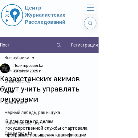
Центр
Журналистских
Расследований
Регистрация
Пост
Все рубрики
Политпросвет.kz
Все рубрики
18 февр. 2025 г.
Казахстанских акимов
Shishkin_like
будут учить управлять
Ayel
регионами
Дядя Ваня
Чёрный лебедь, рак и щука
В Агентстве по делам 
Политпросвет.kz
государственной службы стартовала 
Свидетель.kz
программа повышения квалификации 