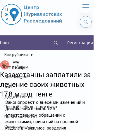
Центр
Журналистских
Расследований
Регистрация
Пост
Все рубрики
Ayel
Все рубрики
16 апр.
Казахстанцы заплатили за
Shishkin_like
лечение своих животных
Ayel
17,8 млрд тенге
Дядя Ваня
Законопроект о внесении изменений и 
Чёрный лебедь, рак и щука
дополнений в закон «Об 
ответственном обращении с 
Политпросвет.kz
животными», принятый на прошлой 
Свидетель.kz
неделе в мажилисе, разделил 