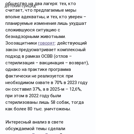
общество на два лагеря: тех, кто 
детский суицид
считает, что предлагаемые меры 
вполне адекватны, и тех, кто уверен – 
планируемые изменения лишь ухудшат 
сложившуюся ситуацию с 
безнадзорными животными. 
Зоозащитники 
говорят
: действующий 
закон предусматривает комплексный 
подход в рамках ОСВВ (отлов – 
стерилизация – вакцинация – возврат), 
однако на практике программа 
фактически не реализуется: при 
необходимом охвате в 70% в 2023 году 
он составил 37%, а в 2025-м – 12,6%, 
при этом в 2022 году были 
стерилизованы лишь 58 собак, тогда 
как более 80 тыс. уничтожены.
Интересный анализ в свете 
обсуждаемой темы сделали 