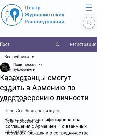
Центр
Журналистских
Расследований
Регистрация
Пост
Все рубрики
Политпросвет.kz
Все рубрики
2 окт. 2025 г.
Казахстанцы смогут
Shishkin_like
ездить в Армению по
Ayel
удостоверению личности
Дядя Ваня
Чёрный лебедь, рак и щука
Сенат сегодня ратифицировал два 
Политпросвет.kz
соглашения с Арменией — о взаимных 
Свидетель.kz
поездках граждан и о сотрудничестве 