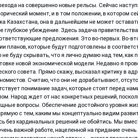
рехода на совершенно новые рельсы. Сейчас наступ
рический момент, и в том положении, в котором се
ка Казахстана, она в дальнейшем не может оставать
е глубокое убеждение. Здесь задача правительства
оответствующие предложения. Это во-первых. Во-вто
ии планов, которые будут подготовлены в соответст
не буду скрывать, что я лично думаю над тем, как п
отовке новой экономической модели. Недавно я пров
ского совета. Прямо скажу, высказал критику в адр
номистов. Считаю, что они не дорабатывают, отсутс
тствует понимание задач, которые стоят перед нами
ом. Народ ждет от нас конкретных решений, поскол
щные вопросы. Обеспечение достойного уровня жиз
прямую с тем, каким мы концептуально видим разви
сь без кардинальных решений не обойтись. Мы вме
очень важной работе, нацеленной на придание очень 