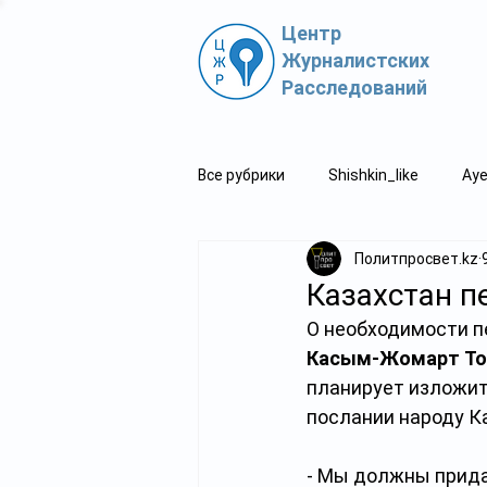
Центр
Журналистских
Расследований
Все рубрики
Shishkin_like
Aye
Политпросвет.kz
Политпросвет.kz
Свидетель
Казахстан п
О необходимости п
Касым-Жомарт То
планирует изложит
послании народу К
- Мы должны прида