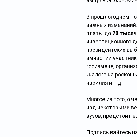
импульса экономич
В прошлогоднем по
важных изменений.
платы до 
70 тысяч
инвестиционного д
президентских выб
амнистии участник
госизмене, организ
«налога на роскош
насилия и т.д.
Многое из того, о 
над некоторыми ве
вузов, предстоит е
Подписывайтесь на