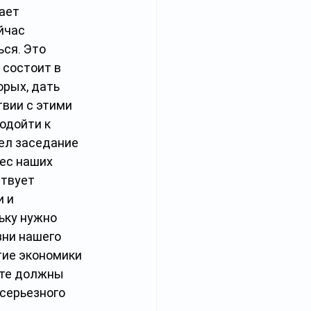
ает 
йчас 
ся. Это 
 состоит в 
рых, дать 
вии с этими 
одойти к 
ел заседание 
ес наших 
твует 
 и 
ьку нужно 
ни нашего 
тие экономики 
сте должны 
серьезного 