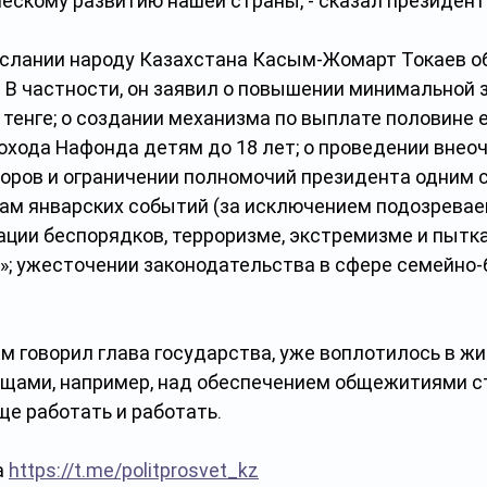
ескому развитию нашей страны, - сказал президент
слании народу Казахстана Касым-Жомарт Токаев об
 В частности, он заявил о повышении минимальной 
 тенге; о создании механизма по выплате половине 
охода Нафонда детям до 18 лет; о проведении внео
оров и ограничении полномочий президента одним с
ам январских событий (за исключением подозревае
ации беспорядков, терроризме, экстремизме и пытка
ь»; ужесточении законодательства в сфере семейно-
чем говорил глава государства, уже воплотилось в жи
щами, например, над обеспечением общежитиями с
ще работать и работать.
 
https://t.me/politprosvet_kz