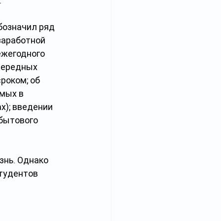
.
означил ряд 
заработной 
ежегодного 
чередных 
роком; об 
мых в 
х); введении 
бытового 
знь. Однако 
тудентов 