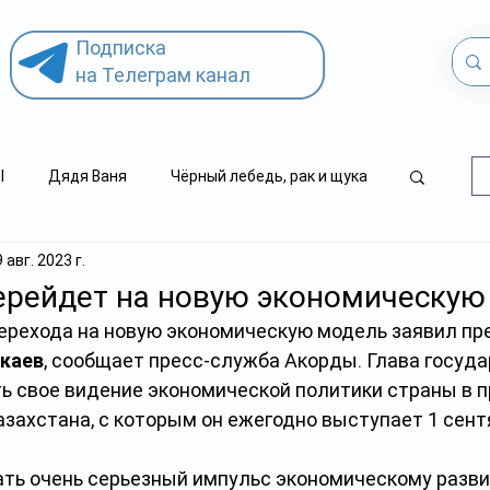
Подписка
на Телеграм канал
l
Дядя Ваня
Чёрный лебедь, рак и щука
9 авг. 2023 г.
.kz
детский суицид
ерейдет на новую экономическую
ерехода на новую экономическую модель заявил пр
каев
, сообщает пресс-служба Акорды. Глава госуда
ь свое видение экономической политики страны в 
азахстана, с которым он ежегодно выступает 1 сент
ть очень серьезный импульс экономическому разви