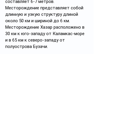
составляет 6-7 метров. 
Месторождение представляет собой 
длинную и узкую структуру длиной 
около 50 км и шириной до 6 км. 
Месторождение Хазар расположено в 
30 км к юго-западу от Каламкас-море 
и в 65 км к северо-западу от 
полуострова Бузачи.
Месторождения прошли разведку и 
имеют подтвержденные запасы в 
80 
млн тонн
, поставленные на баланс 
Республики Казахстан.
Отметим, что «ЛУКОЙЛ» является 
одним из основных партнеров 
«КазМунайГаза» в казахстанском 
секторе Каспийского моря. Компания 
владеет долями в еще двух 
действующих проектах — Тенгиз (5%) и 
Карачаганак (13,5%).