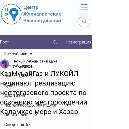
Центр
Журналистских
Расследований
Регистрация
Пост
Все рубрики
Черный лебедь, рак и щука
Все рубрики
5 июн. 2024 г.
КазМунайГаз и ЛУКОЙЛ
Shishkin_like
начинают реализацию
Ayel
нефтегазового проекта по
Дядя Ваня
освоению месторождений
Чёрный лебедь, рак и щука
Каламкас-море и Хазар
Политпросвет.kz
Свидетель.kz