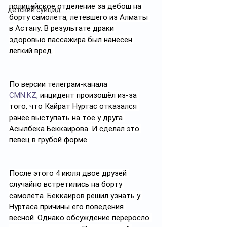
полицейское отделение за дебош на 
детский суицид
борту самолета, летевшего из Алматы 
в Астану. В результате драки 
здоровью пассажира был нанесен 
лёгкий вред. 
По версии телеграм-канала 
CMN.KZ
,
 инцидент произошёл из-за 
того, что Кайрат Нуртас отказался 
ранее выступать на тое у друга 
Асылбека Беккаирова. И сделал это 
певец в грубой форме.
После этого 4 июля двое друзей 
случайно встретились на борту 
самолёта. Беккаиров решил узнать у 
Нуртаса причины его поведения 
весной. Однако обсуждение переросло 