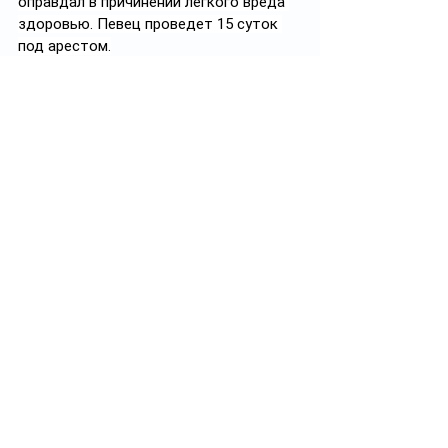
оправдал в причинении легкого вреда 
здоровью. Певец проведет 15 суток 
под арестом.
Ранее «Свидетель» 
писал
 о суде над 
подозреваемом в мошенничестве 
менеджере певца Мираса Жугунусова, 
где Кайрат Нуртас проходил в 
качестве свидетеля.
Подписывайтесь на 
@
Свидетель.KZ
Теги:
Кайрат Нуртас
мелкое хулиганство
15 суток
Свидетель.kz
Смотреть все
Похожие посты