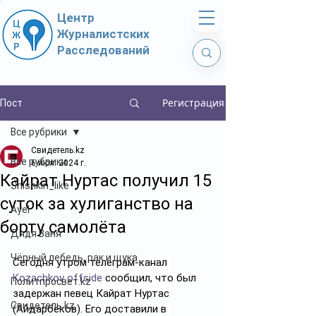
Центр
Журналистских
Расследований
Регистрация
Пост
Все рубрики
Свидетель.kz
Все рубрики
6 июл. 2024 г.
Кайрат Нуртас получил 15
Shishkin_like
суток за хулиганство на
Ayel
борту самолёта
Дядя Ваня
Чёрный лебедь, рак и щука
Сегодня утром телеграм-канал 
Kozachkov offside
 сообщил, что был 
Политпросвет.kz
задержан певец Кайрат Нуртас 
Свидетель.kz
(Айдарбеков). Его доставили в 